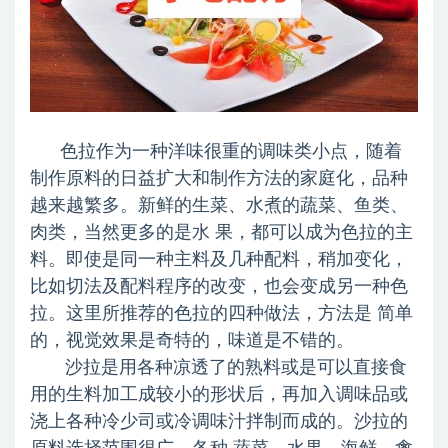
色拉作为一种洋味很重的调味类小点，随着
制作原料的日益扩大和制作方法的家庭化，品种
越来越繁多。新鲜的生菜、水煮的蔬菜、鱼类、
肉类，当然更多的是水 果，都可以成为色拉的主
料。即使是同一种主料及几种配料，稍加变化，
比如切法及配料程序的改变，也会变成另一种色
拉。这里所推荐的色拉的四种做法，方法是 简单
的，视觉效果是奇特的，味道是不错的。
沙拉是用各种凉透了的熟料或是可以直接食
用的生料加工成较小的形状后，再加入调味品或
浇上各种冷少司或冷调味汁拌制而成的。沙拉的
原料选择范围很广，各种 蔬菜、水果、海鲜、禽