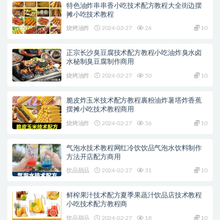
特色油炸串串香小吃技术配方教程大全街边摆
摊小吃技术教程
烧烤油炸
2024-02-27
26
10
正宗长沙臭豆腐技术配方教程小吃油炸臭水卤
水秘制臭豆腐制作商用
烧烤油炸
2024-02-27
50
10
脆皮炸玉米技术配方教程裹粉油炸薯塔炸香蕉
摆摊小吃技术教程商用
烧烤油炸
2024-02-27
36
10
气泡水技术教程网红冷饮饮品气泡水饮料制作
方法开店配方商用
饮品甜品
2024-02-27
31
10
鲜榨果汁技术配方夏季果蔬汁饮品店技术教程
小吃技术配方教程商
饮品甜品
2024-02-27
18
10