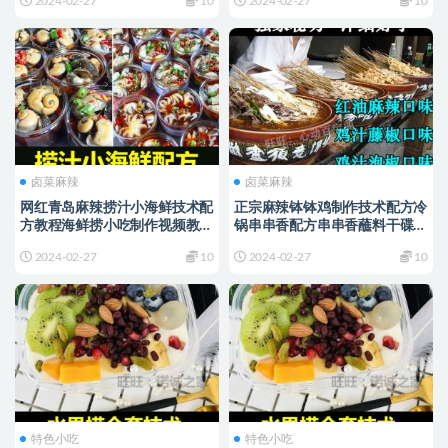
2024-02-27
10
2024-02-27
10
卤菜麻辣
卤菜麻辣
网红青岛麻辣捞汁小海鲜技术配
正宗麻辣钵钵鸡制作技术配方冷
方教程海鲜捞小吃制作视频教程
锅串串香配方串串香蘸料干碟秘
商用
方
2024-02-27
10
2024-02-27
10
特色小吃
特色小吃