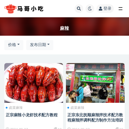
登录
全部
麻辣
价格
发布日期
卤菜麻辣
卤菜麻辣
正宗麻辣小龙虾技术配方教程
正宗东北抚顺麻辣拌技术配方教
程麻辣拌调料配方制作方法培训