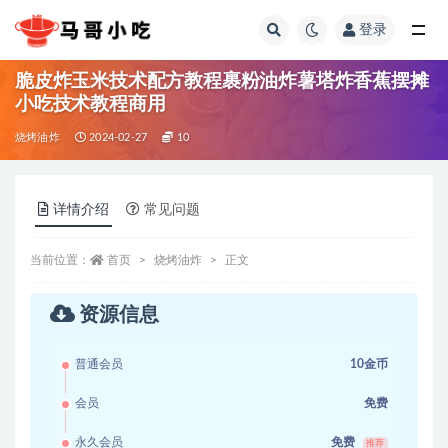
登录
全部
脆皮炸玉米技术配方教程裹粉油炸薯塔炸香蕉摆摊
小吃技术教程商用
烧烤油炸
2024-02-27
10
详情介绍
常见问题
当前位置：
首页
烧烤油炸
正文
资源信息
普通会员
10金币
会员
免费
永久会员
免费
推荐