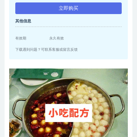
立即购买
其他信息
有效期
永久有效
下载遇到问题？可联系客服或留言反馈