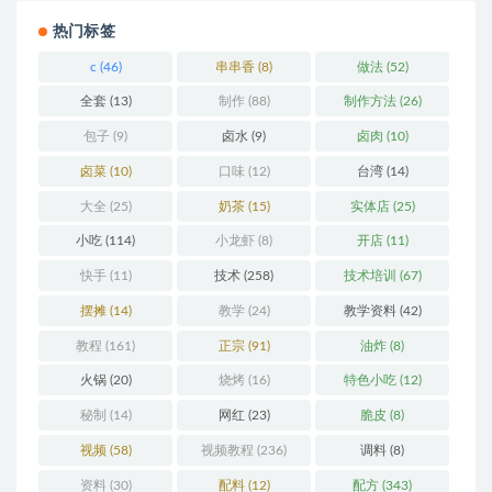
热门标签
c
(46)
串串香
(8)
做法
(52)
全套
(13)
制作
(88)
制作方法
(26)
包子
(9)
卤水
(9)
卤肉
(10)
卤菜
(10)
口味
(12)
台湾
(14)
大全
(25)
奶茶
(15)
实体店
(25)
小吃
(114)
小龙虾
(8)
开店
(11)
快手
(11)
技术
(258)
技术培训
(67)
摆摊
(14)
教学
(24)
教学资料
(42)
教程
(161)
正宗
(91)
油炸
(8)
火锅
(20)
烧烤
(16)
特色小吃
(12)
秘制
(14)
网红
(23)
脆皮
(8)
视频
(58)
视频教程
(236)
调料
(8)
资料
(30)
配料
(12)
配方
(343)