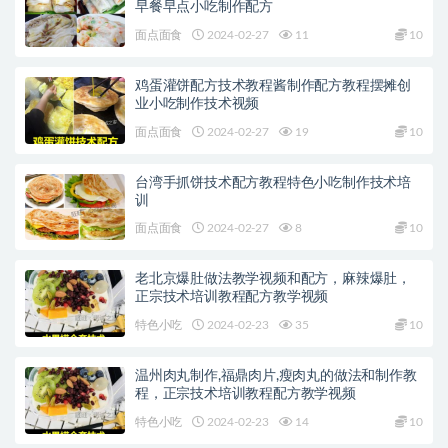
早餐早点小吃制作配方
面点面食
2024-02-27
11
10
鸡蛋灌饼配方技术教程酱制作配方教程摆摊创
业小吃制作技术视频
面点面食
2024-02-27
19
10
台湾手抓饼技术配方教程特色小吃制作技术培
训
面点面食
2024-02-27
8
10
老北京爆肚做法教学视频和配方，麻辣爆肚，
正宗技术培训教程配方教学视频
特色小吃
2024-02-23
35
10
温州肉丸制作,福鼎肉片,瘦肉丸的做法和制作教
程，正宗技术培训教程配方教学视频
特色小吃
2024-02-23
14
10