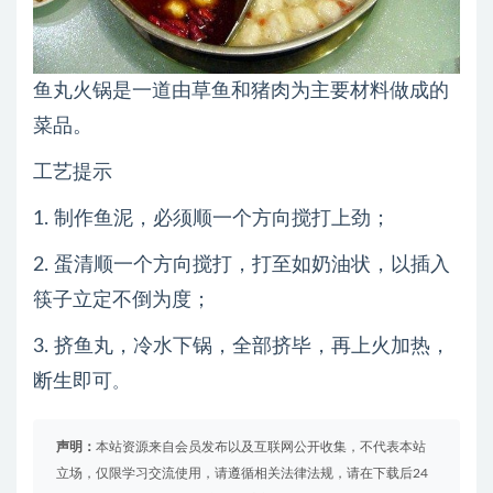
鱼丸火锅是一道由草鱼和猪肉为主要材料做成的
菜品。
工艺提示
1. 制作鱼泥，必须顺一个方向搅打上劲；
2. 蛋清顺一个方向搅打，打至如奶油状，以插入
筷子立定不倒为度；
3. 挤鱼丸，冷水下锅，全部挤毕，再上火加热，
断生即可
。
声明：
本站资源来自会员发布以及互联网公开收集，不代表本站
立场，仅限学习交流使用，请遵循相关法律法规，请在下载后24