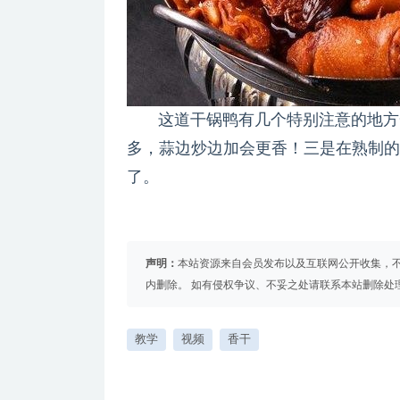
这道干锅鸭有几个特别注意的地方一
多，蒜边炒边加会更香！三是在熟制的
了。
声明：
本站资源来自会员发布以及互联网公开收集，不
内删除。 如有侵权争议、不妥之处请联系本站删除处
教学
视频
香干