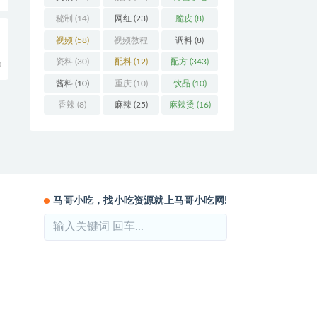
(12)
秘制
(14)
网红
(23)
脆皮
(8)
视频
(58)
视频教程
调料
(8)
(236)
资料
(30)
配料
(12)
配方
(343)
0
酱料
(10)
重庆
(10)
饮品
(10)
香辣
(8)
麻辣
(25)
麻辣烫
(16)
马哥小吃，找小吃资源就上马哥小吃网!