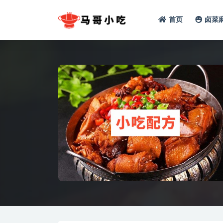
首页
卤菜
全部