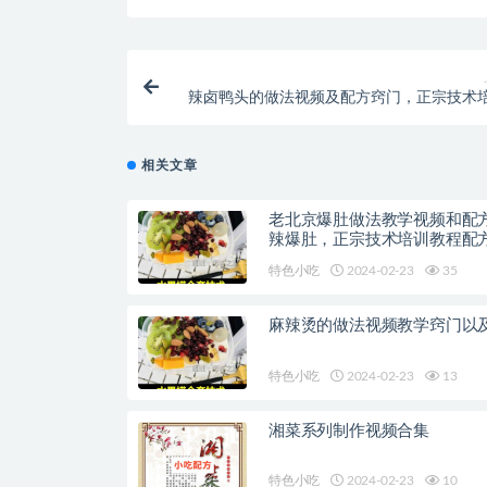
辣卤鸭头的做法视频及配方窍门，正宗技术
相关文章
老北京爆肚做法教学视频和配
辣爆肚，正宗技术培训教程配
视频
特色小吃
2024-02-23
35
麻辣烫的做法视频教学窍门以
特色小吃
2024-02-23
13
湘菜系列制作视频合集
特色小吃
2024-02-23
10