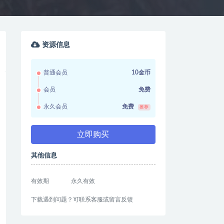
资源信息
普通会员
10金币
会员
免费
永久会员
免费
推荐
立即购买
其他信息
有效期
永久有效
下载遇到问题？可联系客服或留言反馈