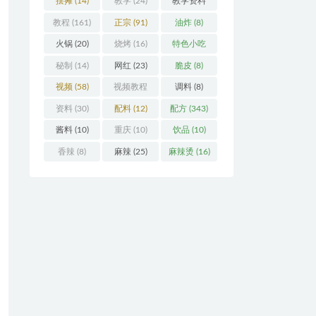
摆摊
(14)
教学
(24)
教学资料
(42)
教程
(161)
正宗
(91)
油炸
(8)
火锅
(20)
烧烤
(16)
特色小吃
(12)
秘制
(14)
网红
(23)
脆皮
(8)
视频
(58)
视频教程
调料
(8)
(236)
资料
(30)
配料
(12)
配方
(343)
酱料
(10)
重庆
(10)
饮品
(10)
香辣
(8)
麻辣
(25)
麻辣烫
(16)