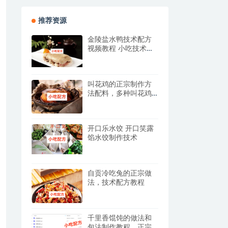
推荐资源
金陵盐水鸭技术配方
视频教程 小吃技术联
盟配方资料
叫花鸡的正宗制作方
法配料，多种叫花鸡
制作技术分享
开口乐水饺 开口笑露
馅水饺制作技术
自贡冷吃兔的正宗做
法，技术配方教程
千里香馄饨的做法和
包法制作教程，正宗