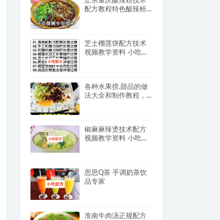
正宗重庆酸辣粉技术
配方教程特色酸辣粉
配方小吃开店技术教
程
芝士榴莲饼配方技术
视频教学资料 小吃技
术联盟配方资料
各种水果捞,甜品的做
法大全和制作教程，
正宗技术培训教程配
方教学视频
椒麻麻辣烫技术配方
视频教学资料 小吃技
术联盟配方资料
思思Q茶 手调奶茶饮
品专家
淮南牛肉汤正规配方