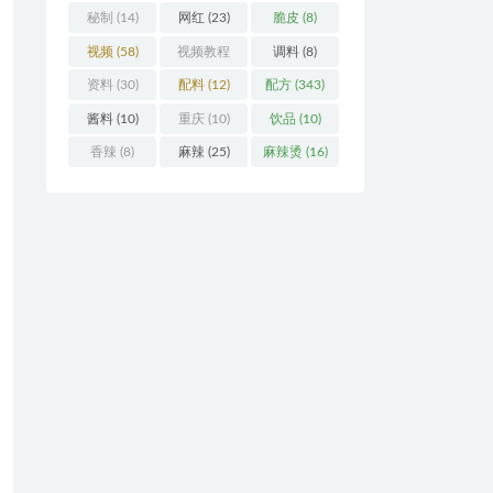
(12)
秘制
(14)
网红
(23)
脆皮
(8)
视频
(58)
视频教程
调料
(8)
(236)
资料
(30)
配料
(12)
配方
(343)
酱料
(10)
重庆
(10)
饮品
(10)
香辣
(8)
麻辣
(25)
麻辣烫
(16)