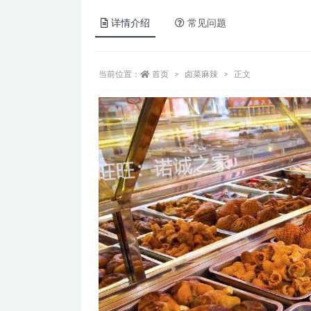
详情介绍
常见问题
当前位置：
首页
卤菜麻辣
正文