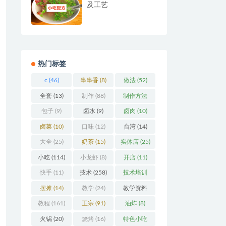
及工艺
热门标签
c
(46)
串串香
(8)
做法
(52)
全套
(13)
制作
(88)
制作方法
(26)
包子
(9)
卤水
(9)
卤肉
(10)
卤菜
(10)
口味
(12)
台湾
(14)
大全
(25)
奶茶
(15)
实体店
(25)
小吃
(114)
小龙虾
(8)
开店
(11)
快手
(11)
技术
(258)
技术培训
(67)
摆摊
(14)
教学
(24)
教学资料
(42)
教程
(161)
正宗
(91)
油炸
(8)
火锅
(20)
烧烤
(16)
特色小吃