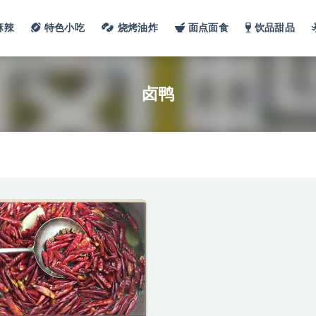
麻辣
特色小吃
烧烤油炸
面点面食
饮品甜品
卤鸭