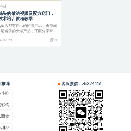
麻辣
鸭头的做法视频及配方窍门，
技术培训教程教学
熟食店都有自己的招牌产品，香辣卤
，是当前的火爆产品，下面分享辣卤
配方技术，特制...
4-02-23
10
部推荐
客服微信：zhi824416
色小吃
锅砂锅
点面食
品甜品