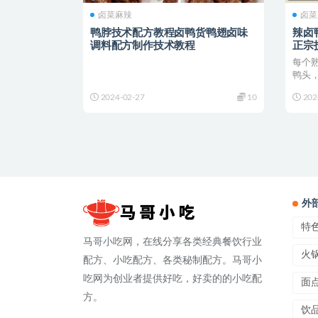
卤菜麻辣
卤菜
鸭脖技术配方教程卤鸭货鸭翅卤味
辣卤
调料配方制作技术教程
正宗
每个
鸭头
鸭头的
2024-02-27
10
202
外
特
马哥小吃网，在线分享各类经典餐饮行业
火
配方、小吃配方、各类秘制配方。马哥小
吃网为创业者提供好吃，好卖的的小吃配
面
方。
饮