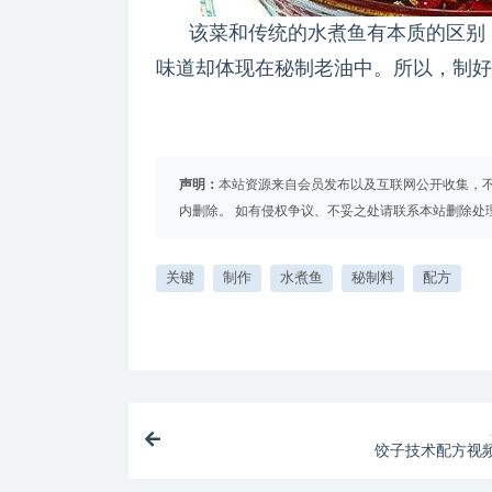
该菜和传统的水煮鱼有本质的区别，
味道却体现在秘制老油中。所以，制好
声明：
本站资源来自会员发布以及互联网公开收集，不
内删除。 如有侵权争议、不妥之处请联系本站删除处
关键
制作
水煮鱼
秘制料
配方
饺子技术配方视