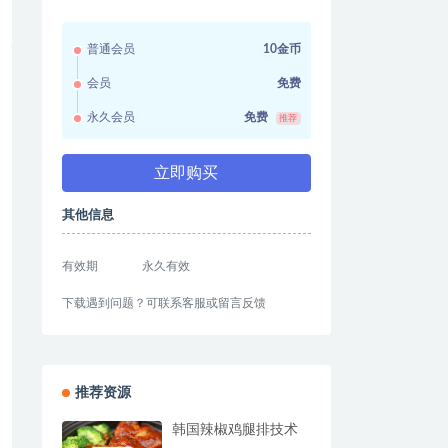
普通会员
10金币
会员
免费
永久会员
免费
推荐
立即购买
其他信息
有效期
永久有效
下载遇到问题？可联系客服或留言反馈
推荐资源
韩国辣椒鸡腿排技术