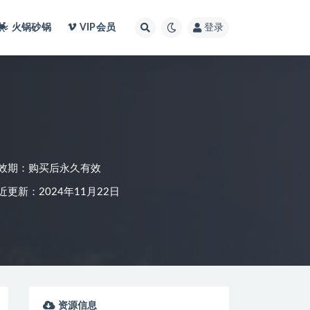
火锅砂锅
VIP会员
登录
效期：购买后永久有效
近更新：2024年11月22日
资源信息