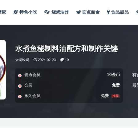
麻辣
特色小吃
烧烤油炸
面点面食
饮品甜品
水煮鱼秘制料油配方和制作关键
火锅砂锅
2024-02-23
10
有
普通会员
10金币
最
会员
免费
永久会员
免费
推荐