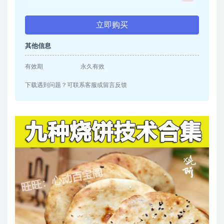
立即购买
其他信息
有效期
永久有效
下载遇到问题？可联系客服或留言反馈