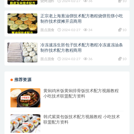
烧烤油炸
2024-02-27
36
10
正宗老上海葱油饼技术配方教程烧饼煎饼小吃
制作技术摆摊开店商用
面点面食
2024-02-27
34
10
冷冻速冻生胚包子技术配方教程冷冻速冻油条
制作技术配方教程商用
面点面食
2024-02-27
36
10
推荐资源
黄焖鸡米饭黄焖排骨饭技术配方视频教程
小吃技术联盟配方资料
韩式紫菜包饭技术配方视频教程 小吃技术
联盟配方资料