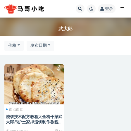
登录
全部
武大郎
价格
发布日期
面点面食
烧饼技术配方教程大全梅干菜武
大郎吊炉土家掉渣饼制作教程商
用