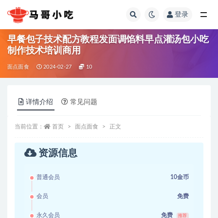
登录
全部
早餐包子技术配方教程发面调馅料早点灌汤包小吃
制作技术培训商用
面点面食
2024-02-27
10
详情介绍
常见问题
当前位置：
首页
面点面食
正文
资源信息
普通会员
10金币
会员
免费
永久会员
免费
推荐