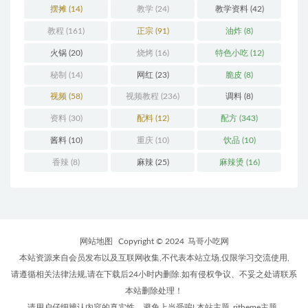
摆摊
(14)
教学
(24)
教学资料
(42)
教程
(161)
正宗
(91)
油炸
(8)
火锅
(20)
烧烤
(16)
特色小吃
(12)
秘制
(14)
网红
(23)
脆皮
(8)
视频
(58)
视频教程
(236)
调料
(8)
资料
(30)
配料
(12)
配方
(343)
酱料
(10)
重庆
(10)
饮品
(10)
香辣
(8)
麻辣
(25)
麻辣烫
(16)
网站地图
Copyright © 2024
马哥小吃网
本站资源来自会员发布以及互联网收集,不代表本站立场,仅限学习交流使用,
请遵循相关法律法规,请在下载后24小时内删除.如有侵权争议、不妥之处请联系
本站删除处理！
请用户仔细辨认内容的真实性，避免上当受骗! 本站主题
ritheme主题