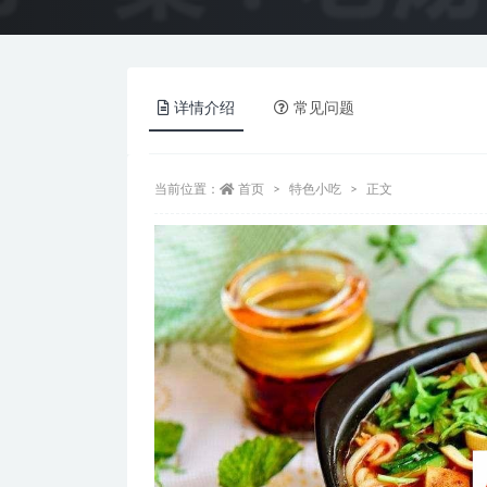
详情介绍
常见问题
当前位置：
首页
特色小吃
正文