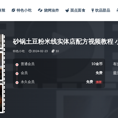
麻辣
特色小吃
烧烤油炸
面点面食
饮品甜品
砂锅土豆粉米线实体店配方视频教程 
特色小吃
2024-02-23
10
有
普通会员
10金币
最
会员
免费
永久会员
免费
推荐