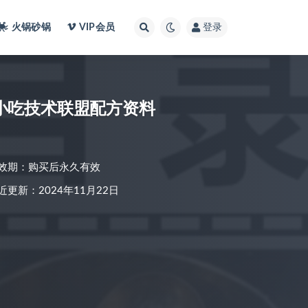
火锅砂锅
VIP会员
登录
小吃技术联盟配方资料
效期：购买后永久有效
近更新：2024年11月22日