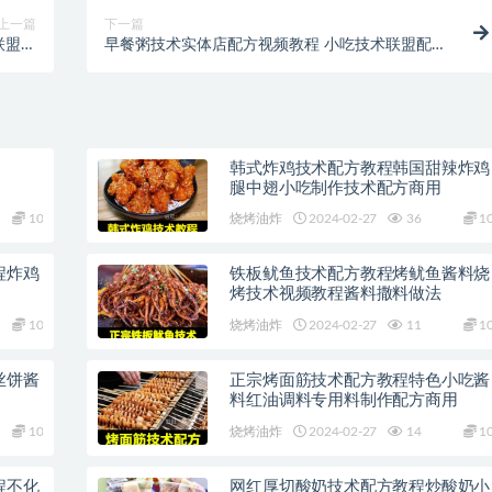
上一篇
下一篇
联盟配
早餐粥技术实体店配方视频教程 小吃技术联盟配方
方资料
资料
韩式炸鸡技术配方教程韩国甜辣炸鸡
腿中翅小吃制作技术配方商用
10
烧烤油炸
2024-02-27
36
1
程炸鸡
铁板鱿鱼技术配方教程烤鱿鱼酱料烧
烤技术视频教程酱料撒料做法
10
烧烤油炸
2024-02-27
11
1
丝饼酱
正宗烤面筋技术配方教程特色小吃酱
料红油调料专用料制作配方商用
10
烧烤油炸
2024-02-27
14
1
程不化
网红厚切酸奶技术配方教程炒酸奶小