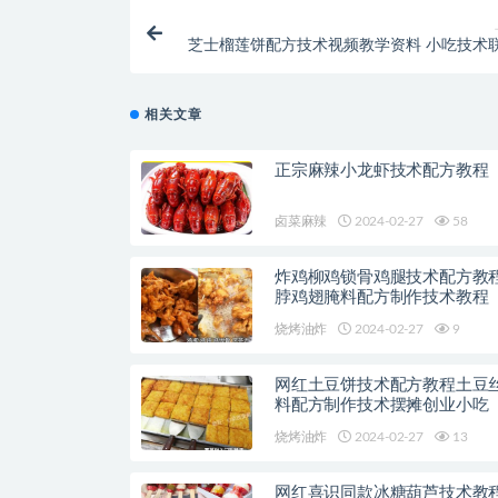
芝士榴莲饼配方技术视频教学资料 小吃技术
相关文章
正宗麻辣小龙虾技术配方教程
卤菜麻辣
2024-02-27
58
炸鸡柳鸡锁骨鸡腿技术配方教
脖鸡翅腌料配方制作技术教程
烧烤油炸
2024-02-27
9
网红土豆饼技术配方教程土豆
料配方制作技术摆摊创业小吃
烧烤油炸
2024-02-27
13
网红喜识同款冰糖葫芦技术教