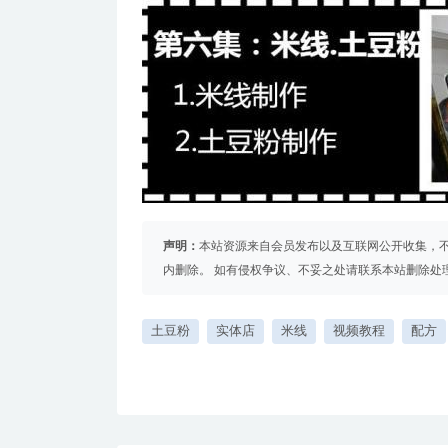
声明：
本站资源来自会员发布以及互联网公开收集，不
内删除。 如有侵权争议、不妥之处请联系本站删除处
土豆粉
实体店
米线
视频教程
配方