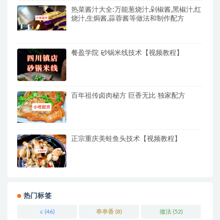
热菜酱汁大全:万能葱烧汁,剁椒酱,黑椒汁,红
烧汁,生焗酱,蒜蓉酱等做法和制作配方
餐盈学院 砂锅米线技术【视频教程】
百年祖传卤肉秘方 巨香无比 独家配方
正宗重庆美蛙鱼头技术【视频教程】
热门标签
c
(46)
串串香
(8)
做法
(52)