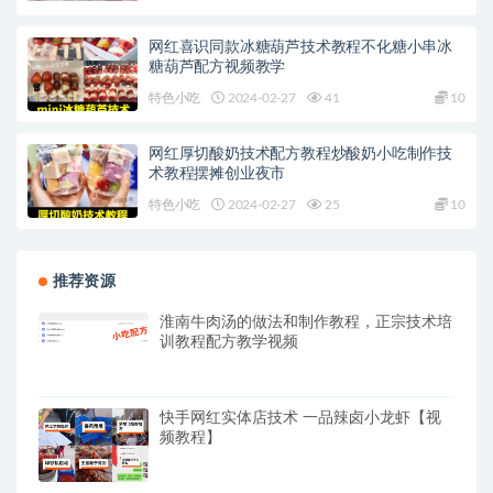
网红喜识同款冰糖葫芦技术教程不化糖小串冰
糖葫芦配方视频教学
特色小吃
2024-02-27
41
10
网红厚切酸奶技术配方教程炒酸奶小吃制作技
术教程摆摊创业夜市
特色小吃
2024-02-27
25
10
推荐资源
淮南牛肉汤的做法和制作教程，正宗技术培
训教程配方教学视频
快手网红实体店技术 一品辣卤小龙虾【视
频教程】