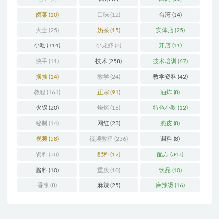
卤菜
(10)
口味
(12)
台湾
(14)
大全
(25)
奶茶
(15)
实体店
(25)
小吃
(114)
小龙虾
(8)
开店
(11)
快手
(11)
技术
(258)
技术培训
(67)
摆摊
(14)
教学
(24)
教学资料
(42)
教程
(161)
正宗
(91)
油炸
(8)
火锅
(20)
烧烤
(16)
特色小吃
(12)
秘制
(14)
网红
(23)
脆皮
(8)
视频
(58)
视频教程
(236)
调料
(8)
资料
(30)
配料
(12)
配方
(343)
酱料
(10)
重庆
(10)
饮品
(10)
香辣
(8)
麻辣
(25)
麻辣烫
(16)