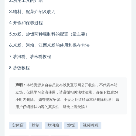
所用工具的介绍
2.
辅料、配菜介绍及改刀
3.
开锅和保养过程
4.
炒粉、炒饭两种秘制料的配置（最主要）
5.
米粉、河粉、江西米粉的使用和保存方法
6.
7.炒河粉、炒米粉教程
8.炒饭教程
声明：
本站资源来自会员发布以及互联网公开收集，不代表本站
立场，仅限学习交流使用，请遵循相关法律法规，请在下载后24
小时内删除。 如有侵权争议、不妥之处请联系本站删除处理！ 请
用户仔细辨认内容的真实性，避免上当受骗！
实体店
炒制
炒河粉
炒饭
视频教程