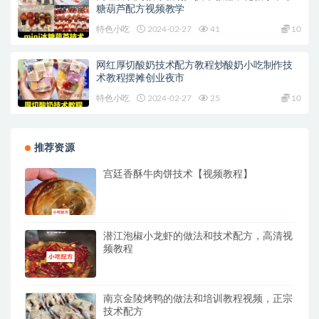
糖葫芦配方视频教学
特色小吃
2024-02-27
41
10
网红厚切酸奶技术配方教程炒酸奶小吃制作技
术教程摆摊创业夜市
特色小吃
2024-02-27
25
10
推荐资源
宫廷香酥牛肉饼技术【视频教程】
潜江泡椒小龙虾的做法和技术配方，高清视
频教程
南京金陵烤鸭的做法和培训教程视频，正宗
技术配方