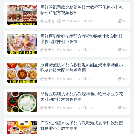
网红喜识同款冰糖葫芦技术教程不化糖小串冰
糖葫芦配方视频教学
特色小吃
2024-02-27
41
10
网红厚切酸奶技术配方教程炒酸奶小吃制作技
术教程摆摊创业夜市
特色小吃
2024-02-27
26
10
冰糖烤梨技术配方教程滋补甜品烤水果特色小
吃制作技术配方教程商用
特色小吃
2024-02-27
28
10
早餐豆腐脑技术配方教程特色小吃无水豆腐花
卤汁制作技术教程商用
特色小吃
2024-02-27
27
10
广东化州糖水技术配方教程港式夏季甜饮品摆
摊创业小吃教学商用