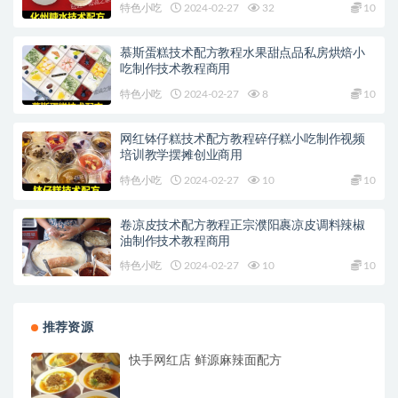
特色小吃
2024-02-27
32
10
慕斯蛋糕技术配方教程水果甜点品私房烘焙小
吃制作技术教程商用
特色小吃
2024-02-27
8
10
网红钵仔糕技术配方教程碎仔糕小吃制作视频
培训教学摆摊创业商用
特色小吃
2024-02-27
10
10
卷凉皮技术配方教程正宗濮阳裹凉皮调料辣椒
油制作技术教程商用
特色小吃
2024-02-27
10
10
推荐资源
快手网红店 鲜源麻辣面配方