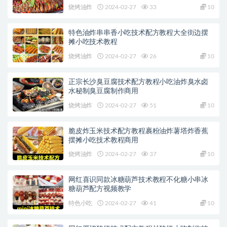
烧烤油炸
2024-02-27
33
10
特色油炸串串香小吃技术配方教程大全街边摆
摊小吃技术教程
烧烤油炸
2024-02-27
26
10
正宗长沙臭豆腐技术配方教程小吃油炸臭水卤
水秘制臭豆腐制作商用
烧烤油炸
2024-02-27
51
10
脆皮炸玉米技术配方教程裹粉油炸薯塔炸香蕉
摆摊小吃技术教程商用
烧烤油炸
2024-02-27
37
10
网红喜识同款冰糖葫芦技术教程不化糖小串冰
糖葫芦配方视频教学
特色小吃
2024-02-27
41
10