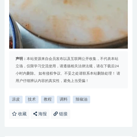
声明：
本站资源来自会员发布以及互联网公开收集，不代表本站
立场，仅限学习交流使用，请遵循相关法律法规，请在下载后24
小时内删除。 如有侵权争议、不妥之处请联系本站删除处理！ 请
用户仔细辨认内容的真实性，避免上当受骗！
凉皮
技术
教程
调料
辣椒油
收藏
海报
链接