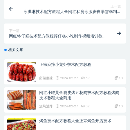
上一篇
冰淇淋技术配方教程大全网红私房冰激麦自学雪糕制作
技术视频教学
下一篇
网红钵仔糕技术配方教程碎仔糕小吃制作视频培训教学
摆摊创业商用
相关文章
正宗麻辣小龙虾技术配方教程
卤菜麻辣
2024-02-27
59
10
网红小吃黄金脆皮烤五花肉技术配方教程烤肉
技术教程大全商用
烧烤油炸
2024-02-27
32
10
烤鱼技术配方教程大全正宗烤鱼开店技术