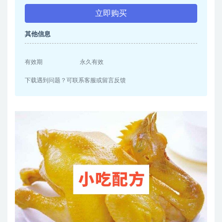
立即购买
其他信息
有效期
永久有效
下载遇到问题？可联系客服或留言反馈