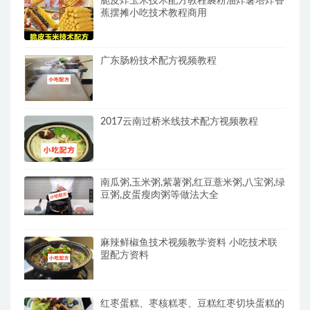
脆皮炸玉米技术配方教程裹粉油炸薯塔炸香
蕉摆摊小吃技术教程商用
广东肠粉技术配方视频教程
2017云南过桥米线技术配方视频教程
南瓜粥,玉米粥,紫薯粥,红豆薏米粥,八宝粥,绿
豆粥,皮蛋瘦肉粥等做法大全
麻辣鲜椒鱼技术视频教学资料 小吃技术联
盟配方资料
红枣蛋糕、枣核糕枣、豆糕红枣切块蛋糕的