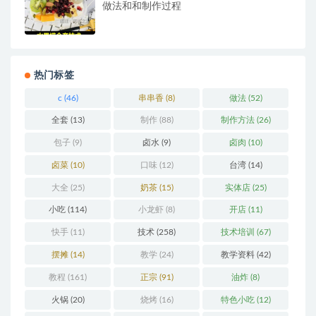
做法和和制作过程
热门标签
c
(46)
串串香
(8)
做法
(52)
全套
(13)
制作
(88)
制作方法
(26)
包子
(9)
卤水
(9)
卤肉
(10)
卤菜
(10)
口味
(12)
台湾
(14)
大全
(25)
奶茶
(15)
实体店
(25)
小吃
(114)
小龙虾
(8)
开店
(11)
快手
(11)
技术
(258)
技术培训
(67)
摆摊
(14)
教学
(24)
教学资料
(42)
教程
(161)
正宗
(91)
油炸
(8)
火锅
(20)
烧烤
(16)
特色小吃
(12)