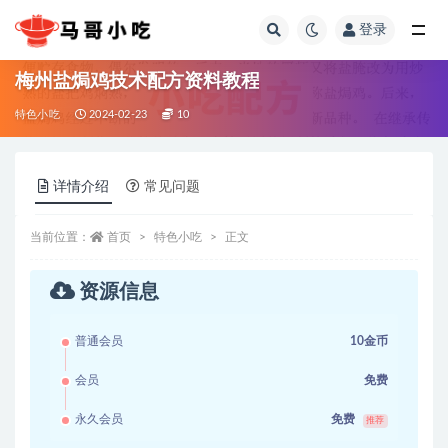
登录
全部
梅州盐焗鸡技术配方资料教程
特色小吃
2024-02-23
10
详情介绍
常见问题
当前位置：
首页
特色小吃
正文
资源信息
普通会员
10金币
会员
免费
永久会员
免费
推荐