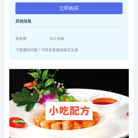
立即购买
其他信息
有效期
永久有效
下载遇到问题？可联系客服或留言反馈