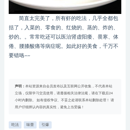
简直太完美了，所有虾的吃法，几乎全都包
括了，入菜的、零食的、红烧的、蒸的、炸的、
炒的。。常常吃还可以医治肾虚阳痿、畏寒、体
倦、腰膝酸痛等病
症呢。如此好的美食，千万不
要错咯~~
声明：
本站资源来自会员发布以及互联网公开收集，不代表本站
立场，仅限学习交流使用，请遵循相关法律法规，请在下载后24
小时内删除。 如有侵权争议、不妥之处请联系本站删除处理！ 请
用户仔细辨认内容的真实性，避免上当受骗！
吃法
味蕾
引爆