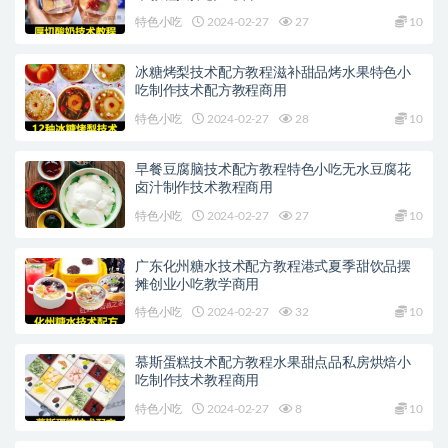
特色小吃
2024-02-27
27
10
冰糖烤梨技术配方教程滋补甜品烤水果特色小
吃制作技术配方教程商用
特色小吃
2024-02-27
28
10
早餐豆腐脑技术配方教程特色小吃无水豆腐花
卤汁制作技术教程商用
特色小吃
2024-02-27
27
10
广东化州糖水技术配方教程港式夏季甜饮品摆
摊创业小吃教学商用
特色小吃
2024-02-27
32
10
慕斯蛋糕技术配方教程水果甜点品私房烘焙小
吃制作技术教程商用
特色小吃
2024-02-27
8
10