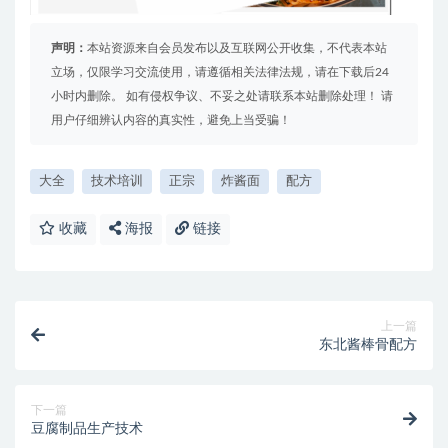
声明：
本站资源来自会员发布以及互联网公开收集，不代表本站
立场，仅限学习交流使用，请遵循相关法律法规，请在下载后24
小时内删除。 如有侵权争议、不妥之处请联系本站删除处理！ 请
用户仔细辨认内容的真实性，避免上当受骗！
大全
技术培训
正宗
炸酱面
配方
收藏
海报
链接
上一篇
东北酱棒骨配方
下一篇
豆腐制品生产技术