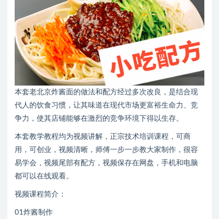
本套老北京炸酱面的做法和配方经过多次改良，是结合现
代人的饮食习惯，让其味道在现代市场更富裕生命力、竞
争力，使其店铺能够在激烈的竞争环境下得以生存。
本套教学教程均为视频讲解，正宗技术培训课程，可商
用，可创业，视频清晰，师傅一步一步教大家制作，很容
易学会，视频尾部有配方，视频保存在网盘，手机和电脑
都可以在线观看。
视频课程简介：
01炸酱制作