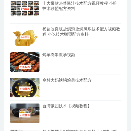
十大爆款热菜酱汁技术配方视频教程 小吃
技术联盟配方资料
餐创改良版盐焗鸡盐焗凤爪技术配方视频教
程 小吃技术联盟配方资料
烤羊肉串教学视频
乡村大妈铁锅烩菜技术配方
台湾饭团技术【视频教程】