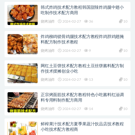
韩式炸鸡技术配方教程韩国甜辣炸鸡腿中翅小
吃制作技术配方商用
烧烤油炸
2024-02-27
36
10
炸鸡柳鸡锁骨鸡腿技术配方教程炸鸡脖鸡翅腌
料配方制作技术教程
烧烤油炸
2024-02-27
9
10
网红土豆饼技术配方教程土豆丝饼酱料配方制
作技术摆摊创业小吃
烧烤油炸
2024-02-27
13
10
正宗烤面筋技术配方教程特色小吃酱料红油调
料专用料制作配方商用
烧烤油炸
2024-02-27
14
10
鲜榨果汁技术配方夏季果蔬汁饮品店技术教程
小吃技术配方教程商