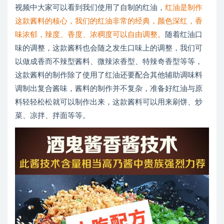
视频中大家可以看到我们使用了自制的红油，
红油是制作
这款酱料的核心，我们的红油非常的经典，颜色深红，香
味浓郁，辣度、香度、浓稠度可以自由调整。
随着红油口
味的调整，这款酱料也会随之发生口味上的调整，我们可
以做成香而不辣型酱料、微辣浓香型、特辣奇香型等等，
这款酱料的制作除了使用了红油还要配合其他辅助调味料
调制出复合酱味，酱料的制作并不复杂，准备好红油与原
料轻轻松松就可以制作出来，这款酱料可以用来刷饼、炒
菜、凉拌、拌面等等。