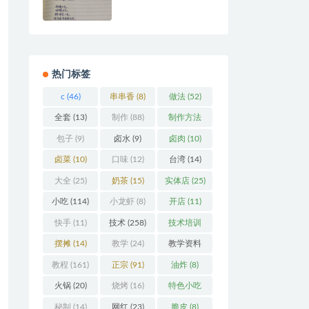
频配方
热门标签
c
(46)
串串香
(8)
做法
(52)
全套
(13)
制作
(88)
制作方法
(26)
包子
(9)
卤水
(9)
卤肉
(10)
卤菜
(10)
口味
(12)
台湾
(14)
大全
(25)
奶茶
(15)
实体店
(25)
小吃
(114)
小龙虾
(8)
开店
(11)
快手
(11)
技术
(258)
技术培训
(67)
摆摊
(14)
教学
(24)
教学资料
(42)
教程
(161)
正宗
(91)
油炸
(8)
火锅
(20)
烧烤
(16)
特色小吃
(12)
秘制
(14)
网红
(23)
脆皮
(8)