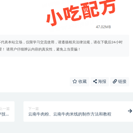
代表本站立场，仅限学习交流使用，请遵循相关法律法规，请在下载后24小时
理！ 请用户仔细辨认内容的真实性，避免上当受骗！
收藏
海报
链接
上一篇
下一篇
萨技术
云南牛肉粉、云南牛肉米线的制作方法和教程
包下载