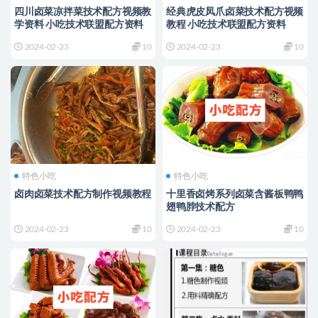
四川卤菜凉拌菜技术配方视频教
经典虎皮凤爪卤菜技术配方视频
学资料 小吃技术联盟配方资料
教程 小吃技术联盟配方资料
2024-02-23
10
2024-02-23
10
特色小吃
特色小吃
卤肉卤菜技术配方制作视频教程
十里香卤烤系列卤菜含酱板鸭鸭
翅鸭脖技术配方
2024-02-23
10
2024-02-23
10