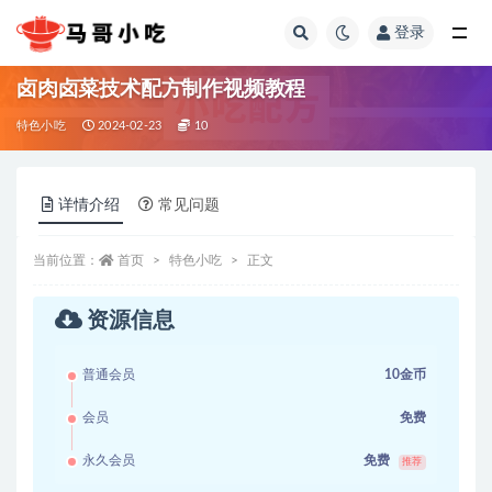
登录
全部
卤肉卤菜技术配方制作视频教程
特色小吃
2024-02-23
10
详情介绍
常见问题
当前位置：
首页
特色小吃
正文
资源信息
普通会员
10金币
会员
免费
永久会员
免费
推荐