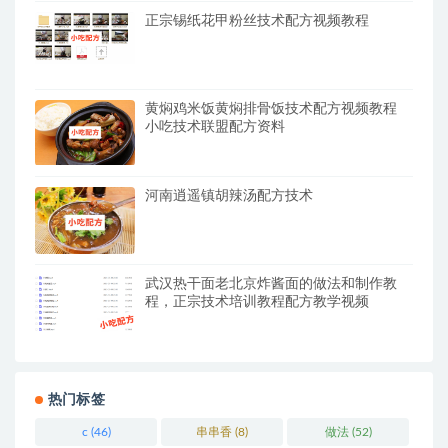
正宗锡纸花甲粉丝技术配方视频教程
黄焖鸡米饭黄焖排骨饭技术配方视频教程
小吃技术联盟配方资料
河南逍遥镇胡辣汤配方技术
武汉热干面老北京炸酱面的做法和制作教
程，正宗技术培训教程配方教学视频
热门标签
c
(46)
串串香
(8)
做法
(52)