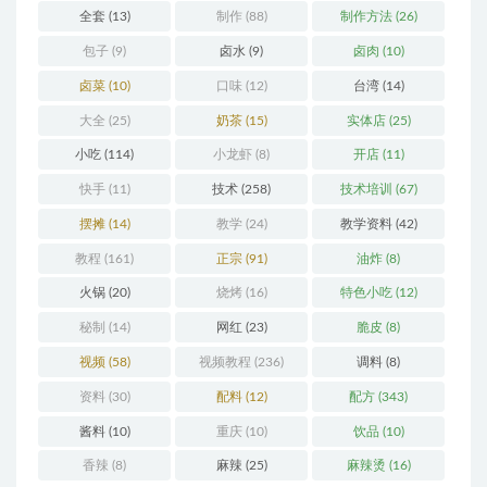
全套
(13)
制作
(88)
制作方法
(26)
包子
(9)
卤水
(9)
卤肉
(10)
卤菜
(10)
口味
(12)
台湾
(14)
大全
(25)
奶茶
(15)
实体店
(25)
小吃
(114)
小龙虾
(8)
开店
(11)
快手
(11)
技术
(258)
技术培训
(67)
摆摊
(14)
教学
(24)
教学资料
(42)
教程
(161)
正宗
(91)
油炸
(8)
火锅
(20)
烧烤
(16)
特色小吃
(12)
秘制
(14)
网红
(23)
脆皮
(8)
视频
(58)
视频教程
(236)
调料
(8)
资料
(30)
配料
(12)
配方
(343)
酱料
(10)
重庆
(10)
饮品
(10)
香辣
(8)
麻辣
(25)
麻辣烫
(16)