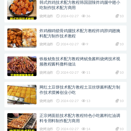
韩式炸鸡技术配方教程韩国甜辣炸鸡腿中翅小
吃制作技术配方商用
烧烤油炸
2024-02-27
36
10
炸鸡柳鸡锁骨鸡腿技术配方教程炸鸡脖鸡翅腌
料配方制作技术教程
烧烤油炸
2024-02-27
9
10
铁板鱿鱼技术配方教程烤鱿鱼酱料烧烤技术视
频教程酱料撒料做法
烧烤油炸
2024-02-27
11
10
网红土豆饼技术配方教程土豆丝饼酱料配方制
作技术摆摊创业小吃
烧烤油炸
2024-02-27
13
10
正宗烤面筋技术配方教程特色小吃酱料红油调
料专用料制作配方商用
烧烤油炸
2024-02-27
14
10