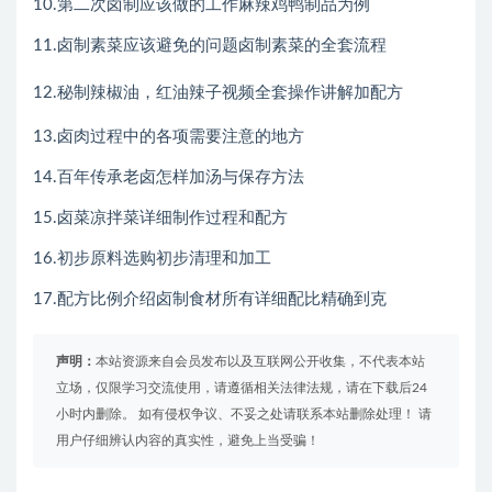
10.第二次卤制应该做的工作麻辣鸡鸭制品为例
11.卤制素菜应该避免的问题卤制素菜的全套流程
12.秘制辣椒油，红油辣子视频全套操作讲解加配方
13.卤肉过程中的各项需要注意的地方
14.百年传承老卤怎样加汤与保存方法
15.卤菜凉拌菜详细制作过程和配方
16.初步原料选购初步清理和加工
17.配方比例介绍卤制食材所有详细配比精确到克
声明：
本站资源来自会员发布以及互联网公开收集，不代表本站
立场，仅限学习交流使用，请遵循相关法律法规，请在下载后24
小时内删除。 如有侵权争议、不妥之处请联系本站删除处理！ 请
用户仔细辨认内容的真实性，避免上当受骗！