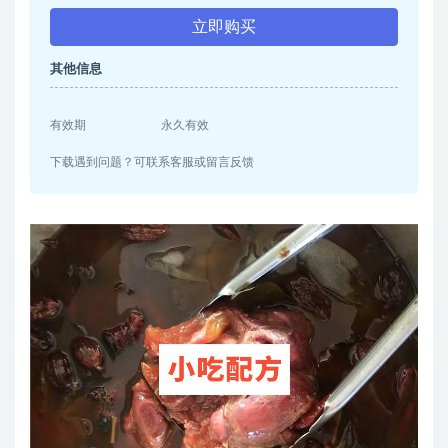
立即购买
其他信息
有效期
永久有效
下载遇到问题？可联系客服或留言反馈