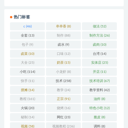
热门标签
c
(46)
串串香
(8)
做法
(52)
全套
(13)
制作
(88)
制作方法
(26)
包子
(9)
卤水
(9)
卤肉
(10)
卤菜
(10)
口味
(12)
台湾
(14)
大全
(25)
奶茶
(15)
实体店
(25)
小吃
(114)
小龙虾
(8)
开店
(11)
快手
(11)
技术
(258)
技术培训
(67)
摆摊
(14)
教学
(24)
教学资料
(42)
教程
(161)
正宗
(91)
油炸
(8)
火锅
(20)
烧烤
(16)
特色小吃
(12)
秘制
(14)
网红
(23)
脆皮
(8)
视频
(58)
视频教程
(236)
调料
(8)