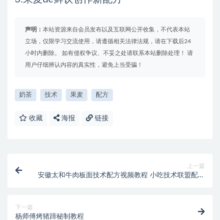
声明：
本站资源来自会员发布以及互联网公开收集，不代表本站
立场，仅限学习交流使用，请遵循相关法律法规，请在下载后24
小时内删除。 如有侵权争议、不妥之处请联系本站删除处理！ 请
用户仔细辨认内容的真实性，避免上当受骗！
奶茶
技术
果麦
配方
收藏
海报
链接
上一篇
安徽太和牛肉板面技术配方视频教程 小吃技术联盟配方
资料
下一篇
杨师傅烤猪蹄秘制教程