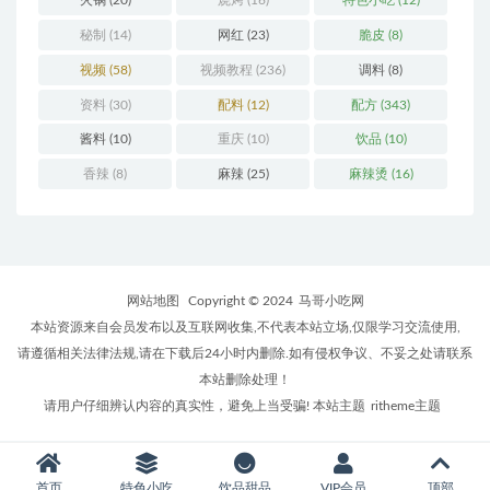
火锅
(20)
烧烤
(16)
特色小吃
(12)
秘制
(14)
网红
(23)
脆皮
(8)
视频
(58)
视频教程
(236)
调料
(8)
资料
(30)
配料
(12)
配方
(343)
酱料
(10)
重庆
(10)
饮品
(10)
香辣
(8)
麻辣
(25)
麻辣烫
(16)
网站地图
Copyright © 2024
马哥小吃网
本站资源来自会员发布以及互联网收集,不代表本站立场,仅限学习交流使用,
请遵循相关法律法规,请在下载后24小时内删除.如有侵权争议、不妥之处请联系
本站删除处理！
请用户仔细辨认内容的真实性，避免上当受骗! 本站主题
ritheme主题
首页
特色小吃
饮品甜品
VIP会员
顶部