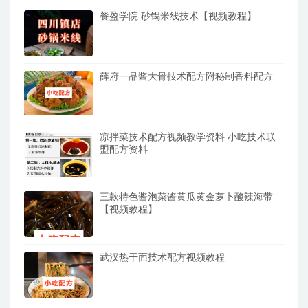
餐盈学院 砂锅米线技术【视频教程】
薛府一品酱大骨技术配方附秘制香料配方
凉拌菜技术配方视频教学资料 小吃技术联
盟配方资料
三款特色酱泡菜酱黄瓜黄金萝卜酸辣海带
【视频教程】
武汉热干面技术配方视频教程