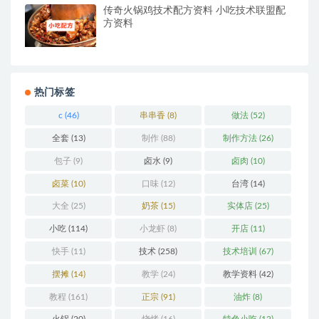
传奇火锅鸡技术配方资料 小吃技术联盟配
方资料
热门标签
c
(46)
串串香
(8)
做法
(52)
全套
(13)
制作
(88)
制作方法
(26)
包子
(9)
卤水
(9)
卤肉
(10)
卤菜
(10)
口味
(12)
台湾
(14)
大全
(25)
奶茶
(15)
实体店
(25)
小吃
(114)
小龙虾
(8)
开店
(11)
快手
(11)
技术
(258)
技术培训
(67)
摆摊
(14)
教学
(24)
教学资料
(42)
教程
(161)
正宗
(91)
油炸
(8)