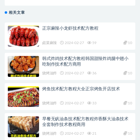
相关文章
正宗麻辣小龙虾技术配方教程
卤菜麻辣
2024-02-27
59
10
韩式炸鸡技术配方教程韩国甜辣炸鸡腿中翅小
吃制作技术配方商用
烧烤油炸
2024-02-27
36
10
烤鱼技术配方教程大全正宗烤鱼开店技术
烧烤油炸
2024-02-27
33
10
早餐无矾油条技术配方教程炸香酥大油条技术
全套制作技术教程商用
烧烤油炸
2024-02-27
21
10