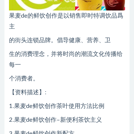
果麦de的鲜饮创作是以销售即时特调饮品爲
主
的街头连锁品牌。倡导健康、营养、卫
生的消费理念，并将时尚的潮流文化传播给
每一
个消费者。
【资料描述】:
1.果麦de鲜饮创作茶叶使用方法比例
2.果麦de鲜饮创作–新便利茶饮主义
3.果麦de鲜饮创作新配方