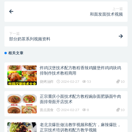
上一篇
和面发面技术视频
下一篇
部分奶茶系列视频资料
相关文章
炸鸡汉堡技术配方教程香辣鸡腿堡炸鸡鸡块鸡
排制作技术教程商用
烧烤油炸
2024-02-27
53
10
正宗重庆小面技术配方教程豌杂面肥肠面牛肉
面排骨面开店技术
面点面食
2024-02-27
8
10
老北京爆肚做法教学视频和配方，麻辣爆肚，
正宗技术培训教程配方教学视频