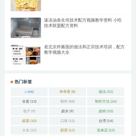
速冻油条生坯技术配方视频教学资料 小吃
技术联盟配方资料
老北京炸酱面的做法和正宗技术培训，配方
教学视频大全
热门标签
c
(46)
串串香
(8)
做法
(52)
全套
(13)
制作
(88)
制作方法
(26)
包子
(9)
卤水
(9)
卤肉
(10)
卤菜
(10)
口味
(12)
台湾
(14)
大全
(25)
奶茶
(15)
实体店
(25)