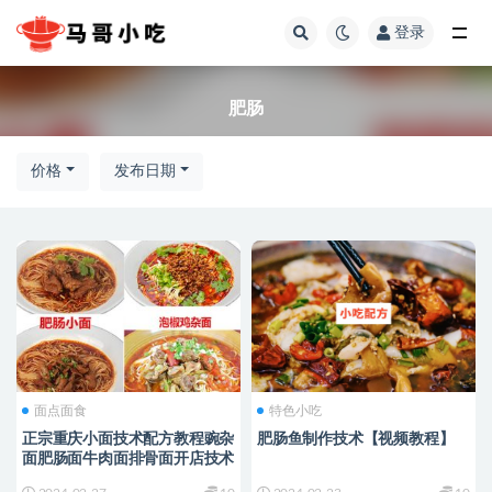
登录
全部
肥肠
价格
发布日期
面点面食
特色小吃
正宗重庆小面技术配方教程豌杂
肥肠鱼制作技术【视频教程】
面肥肠面牛肉面排骨面开店技术