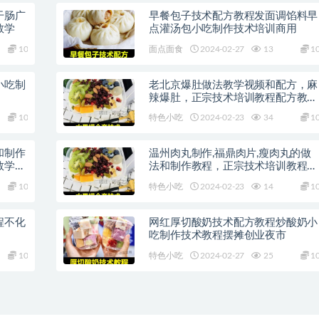
干肠广
早餐包子技术配方教程发面调馅料早
教学
点灌汤包小吃制作技术培训商用
10
面点面食
2024-02-27
13
1
小吃制
老北京爆肚做法教学视频和配方，麻
辣爆肚，正宗技术培训教程配方教学
视频
10
特色小吃
2024-02-23
34
1
和制作
温州肉丸制作,福鼎肉片,瘦肉丸的做
教学视
法和制作教程，正宗技术培训教程配
方教学视频
10
特色小吃
2024-02-23
14
1
程不化
网红厚切酸奶技术配方教程炒酸奶小
吃制作技术教程摆摊创业夜市
10
特色小吃
2024-02-27
25
1