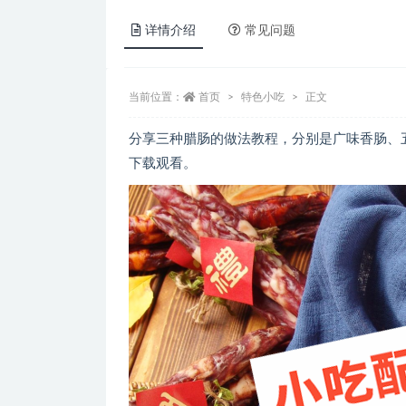
详情介绍
常见问题
当前位置：
首页
特色小吃
正文
分享三种腊肠的做法教程，分别是广味香肠、
下载观看。