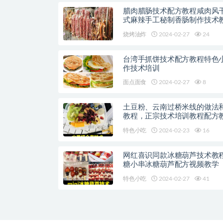
腊肉腊肠技术配方教程咸肉风
式麻辣手工秘制香肠制作技术
烧烤油炸
2024-02-27
24
台湾手抓饼技术配方教程特色
作技术培训
面点面食
2024-02-27
8
土豆粉、云南过桥米线的做法
教程，正宗技术培训教程配方
频
特色小吃
2024-02-23
16
网红喜识同款冰糖葫芦技术教
糖小串冰糖葫芦配方视频教学
特色小吃
2024-02-27
41