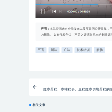
声明：
本站资源来自会员发布以及互联网公开收集，不
内删除。 如有侵权争议、不妥之处请联系本站删除处
五香
川味
广味
技术培训
腊肠
红枣蛋糕、枣核糕枣、豆糕红枣切块蛋糕的
和制
相关文章