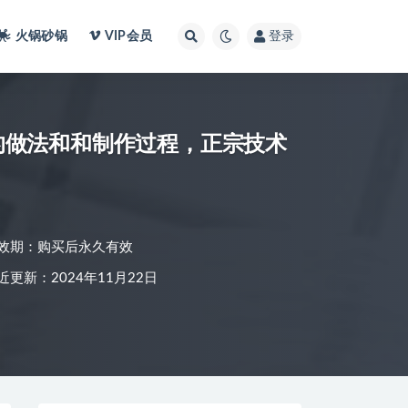
火锅砂锅
VIP会员
登录
的做法和和制作过程，正宗技术
效期：购买后永久有效
近更新：2024年11月22日