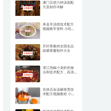
澳门豆捞六种汤底配
方及制作详解
单县羊汤馆技术配方
视频教学资料 小吃技
术联盟配方资料
开封青酱肉全国名品
卤腊香薰制作大全
潜江泡椒小龙虾的做
法和技术配方，高清
视频教程
实体店金汤麻辣烫技
术配方视频教程 小吃
技术联盟配方资料