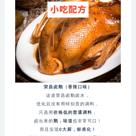
荣昌卤鹅（香辣口味）
这道荣昌卤鹅卤水，
优化后没有用特别贵的调料，
只选用
价格低的普通调料
，
卤出来的
鹅，味道
也
非常可口
！
而且实现
0大厨，标准化！