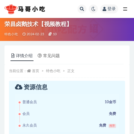
登录
全部
荣昌卤鹅技术【视频教程】
特色小吃
2024-02-23
10
详情介绍
常见问题
当前位置：
首页
特色小吃
正文
资源信息
普通会员
10金币
会员
免费
永久会员
免费
推荐