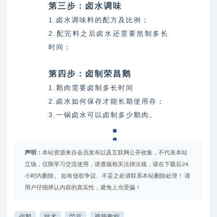
第三步：卤水调味
1.卤水调味料的配方及比例；
2.配完料之后卤水还需要熬制多长
时间；
第四步：卤制荣昌鹅
1.鹅肉需要卤制多长时间
2.卤水如何保存才能长期使用存；
3.一锅卤水可以卤制多少鹅肉。
声明：
本站资源来自会员发布以及互联网公开收集，不代表本站
立场，仅限学习交流使用，请遵循相关法律法规，请在下载后24
小时内删除。 如有侵权争议、不妥之处请联系本站删除处理！ 请
用户仔细辨认内容的真实性，避免上当受骗！