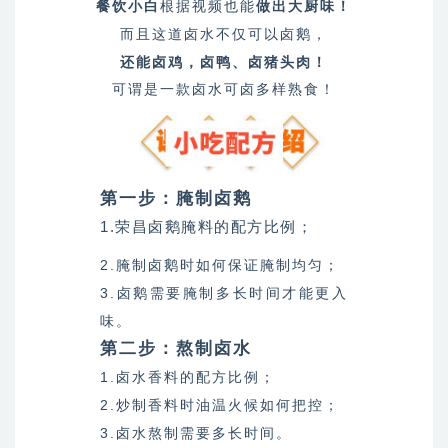
餐饮小白
根据视频
也能
做出大厨味
！
而且这道卤水不仅可以卤鹅，
还能卤鸡，卤鸭、卤猪头肉！
可谓是一款卤水可卤多样
熟食！
第一步：腌制卤鹅
1.荣昌卤鹅腌料的配方比例；
2.腌制卤鹅时如何保证腌制均匀；
3.卤鹅需要腌制多长时间才能更入
味。
第二步：熬制卤水
1.卤水香料的配方比例；
2.炒制香料时油温火候如何把控；
3.卤水熬制需要多长时间。