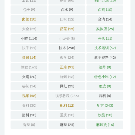
全套
(13)
制作
(88)
制作方法
(26)
包子
(9)
卤水
(9)
卤肉
(10)
卤菜
(10)
口味
(12)
台湾
(14)
大全
(25)
奶茶
(15)
实体店
(25)
小吃
(114)
小龙虾
(8)
开店
(11)
快手
(11)
技术
(258)
技术培训
(67)
摆摊
(14)
教学
(24)
教学资料
(42)
教程
(161)
正宗
(91)
油炸
(8)
火锅
(20)
烧烤
(16)
特色小吃
(12)
秘制
(14)
网红
(23)
脆皮
(8)
视频
(58)
视频教程
(236)
调料
(8)
资料
(30)
配料
(12)
配方
(343)
酱料
(10)
重庆
(10)
饮品
(10)
香辣
(8)
麻辣
(25)
麻辣烫
(16)