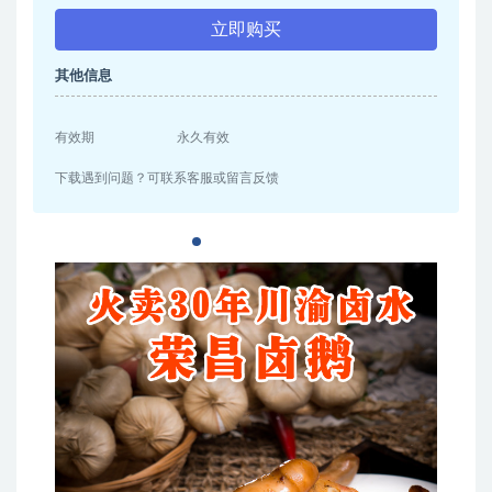
立即购买
其他信息
有效期
永久有效
下载遇到问题？可联系客服或留言反馈