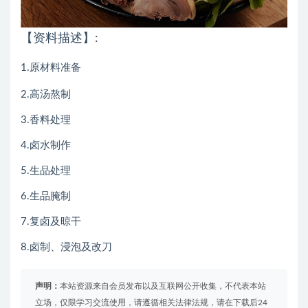
【资料描述】:
1.原材料准备
2.高汤熬制
3.香料处理
4.卤水制作
5.生品处理
6.生品腌制
7.复卤及晾干
8.卤制、浸泡及改刀
声明：
本站资源来自会员发布以及互联网公开收集，不代表本站
立场，仅限学习交流使用，请遵循相关法律法规，请在下载后24