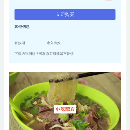
立即购买
其他信息
有效期
永久有效
下载遇到问题？可联系客服或留言反馈