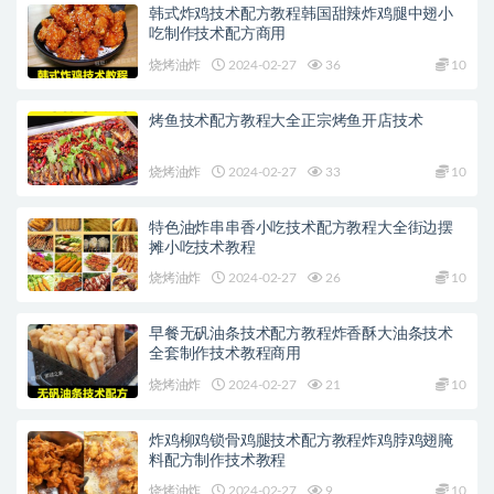
韩式炸鸡技术配方教程韩国甜辣炸鸡腿中翅小
吃制作技术配方商用
烧烤油炸
2024-02-27
36
10
烤鱼技术配方教程大全正宗烤鱼开店技术
烧烤油炸
2024-02-27
33
10
特色油炸串串香小吃技术配方教程大全街边摆
摊小吃技术教程
烧烤油炸
2024-02-27
26
10
早餐无矾油条技术配方教程炸香酥大油条技术
全套制作技术教程商用
烧烤油炸
2024-02-27
21
10
炸鸡柳鸡锁骨鸡腿技术配方教程炸鸡脖鸡翅腌
料配方制作技术教程
烧烤油炸
2024-02-27
9
10