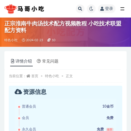
登录
全部
正宗淮南牛肉汤技术配方视频教程 小吃技术联盟
配方资料
特色小吃
2024-02-23
10
详情介绍
常见问题
当前位置：
首页
特色小吃
正文
资源信息
普通会员
10金币
会员
免费
永久会员
免费
推荐