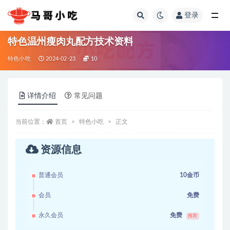
登录
全部
特色温州瘦肉丸配方技术资料
特色小吃
2024-02-23
10
详情介绍
常见问题
当前位置：
首页
特色小吃
正文
资源信息
普通会员
10金币
会员
免费
永久会员
免费
推荐