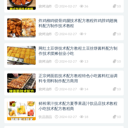
烧烤油炸
2024-02-27
36
10
炸鸡柳鸡锁骨鸡腿技术配方教程炸鸡脖鸡翅腌
料配方制作技术教程
烧烤油炸
2024-02-27
9
10
网红土豆饼技术配方教程土豆丝饼酱料配方制
作技术摆摊创业小吃
烧烤油炸
2024-02-27
13
10
正宗烤面筋技术配方教程特色小吃酱料红油调
料专用料制作配方商用
烧烤油炸
2024-02-27
14
10
鲜榨果汁技术配方夏季果蔬汁饮品店技术教程
小吃技术配方教程商
饮品甜品
2024-02-27
18
10