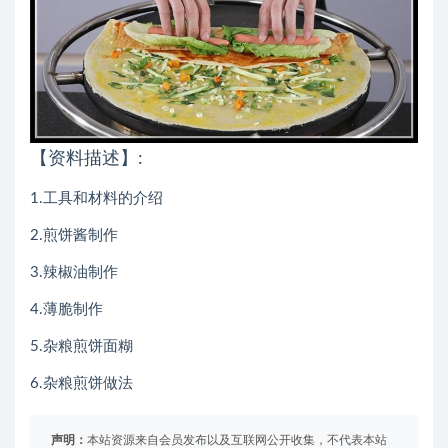
【资料描述】:
1.工具和材料的介绍
2.煎饼酱制作
3.辣椒油制作
4.薄脆制作
5.杂粮煎饼面糊
6.杂粮煎饼做法
声明：
本站资源来自会员发布以及互联网公开收集，不代表本站