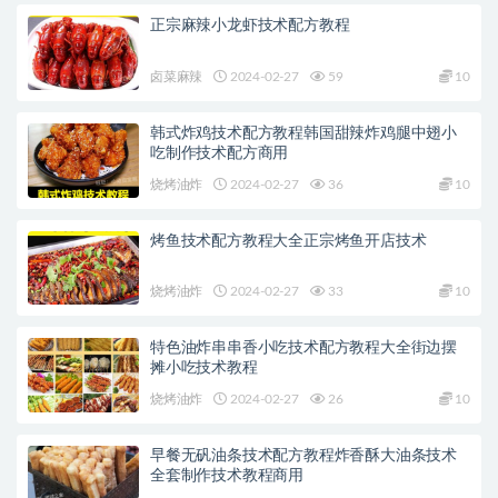
正宗麻辣小龙虾技术配方教程
卤菜麻辣
2024-02-27
59
10
韩式炸鸡技术配方教程韩国甜辣炸鸡腿中翅小
吃制作技术配方商用
烧烤油炸
2024-02-27
36
10
烤鱼技术配方教程大全正宗烤鱼开店技术
烧烤油炸
2024-02-27
33
10
特色油炸串串香小吃技术配方教程大全街边摆
摊小吃技术教程
烧烤油炸
2024-02-27
26
10
早餐无矾油条技术配方教程炸香酥大油条技术
全套制作技术教程商用