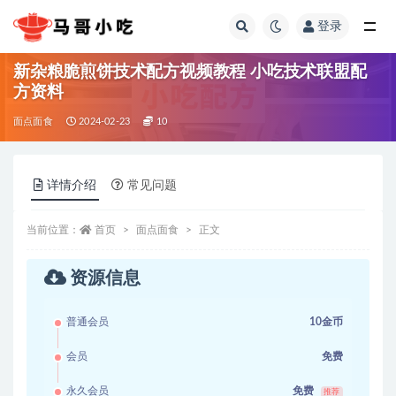
登录
全部
新杂粮脆煎饼技术配方视频教程 小吃技术联盟配
方资料
面点面食
2024-02-23
10
详情介绍
常见问题
当前位置：
首页
面点面食
正文
资源信息
普通会员
10金币
会员
免费
永久会员
免费
推荐