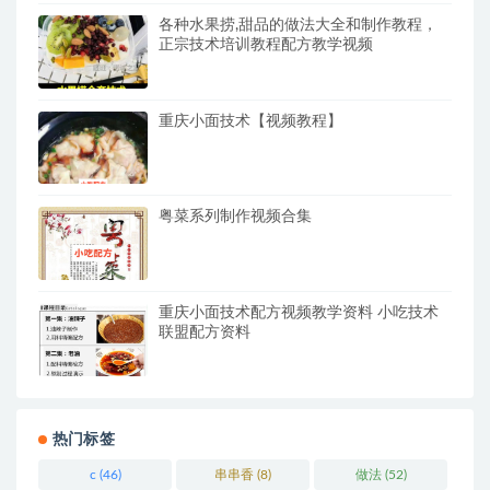
各种水果捞,甜品的做法大全和制作教程，
正宗技术培训教程配方教学视频
重庆小面技术【视频教程】
粤菜系列制作视频合集
重庆小面技术配方视频教学资料 小吃技术
联盟配方资料
热门标签
c
(46)
串串香
(8)
做法
(52)