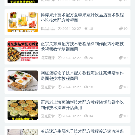
鲜榨果汁技术配方夏季果蔬汁饮品店技术教程
小吃技术配方教程商
饮品甜品
2024-02-27
18
10
正宗关东煮配方技术教程汤料制作配方小吃技
术视频教学培训商用
卤菜麻辣
2024-02-27
20
10
网红蛋糕盒子技术配方教程海盐抹茶烘培制作
送面包技术教程商用
面点面食
2024-02-27
10
10
正宗老上海葱油饼技术配方教程烧饼煎饼小吃
制作技术摆摊开店商用
面点面食
2024-02-27
34
10
冷冻速冻生胚包子技术配方教程冷冻速冻油条