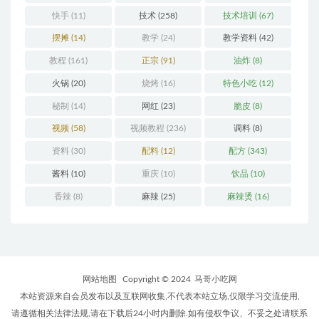
快手
(11)
技术
(258)
技术培训
(67)
摆摊
(14)
教学
(24)
教学资料
(42)
教程
(161)
正宗
(91)
油炸
(8)
火锅
(20)
烧烤
(16)
特色小吃
(12)
秘制
(14)
网红
(23)
脆皮
(8)
视频
(58)
视频教程
(236)
调料
(8)
资料
(30)
配料
(12)
配方
(343)
酱料
(10)
重庆
(10)
饮品
(10)
香辣
(8)
麻辣
(25)
麻辣烫
(16)
网站地图
Copyright © 2024
马哥小吃网
本站资源来自会员发布以及互联网收集,不代表本站立场,仅限学习交流使用,
请遵循相关法律法规,请在下载后24小时内删除.如有侵权争议、不妥之处请联系