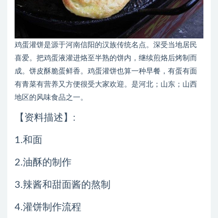
鸡蛋灌饼是源于河南信阳的汉族传统名点。深受当地居民
喜爱。把鸡蛋液灌进烙至半熟的饼内，继续煎烙后烤制而
成。饼皮酥脆蛋鲜香。鸡蛋灌饼也算一种早餐，有蛋有面
有青菜有营养又方便很受大家欢迎。是河北；山东；山西
地区的风味食品之一。
【资料描述】:
1.和面
2.油酥的制作
3.辣酱和甜面酱的熬制
4.灌饼制作流程