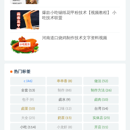
爆款小吃锡纸花甲粉技术【视频教程】 小
吃技术联盟
河南道口烧鸡制作技术文字资料视频
热门标签
c
(46)
串串香
(8)
做法
(52)
全套
(13)
制作
(88)
制作方法
(26)
包子
(9)
卤水
(9)
卤肉
(10)
卤菜
(10)
口味
(12)
台湾
(14)
大全
(25)
奶茶
(15)
实体店
(25)
小吃
(114)
小龙虾
(8)
开店
(11)