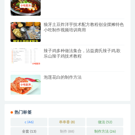
狼牙土豆炸洋芋技术配方教程创业摆摊特色
小吃制作视频培训商用
辣子鸡多种做法集合，沾益龚氏辣子鸡,歌
乐山辣子鸡技术教程
泡莲花白的制作方法
热门标签
c
(46)
串串香
(8)
做法
(52)
全套
(13)
制作
(88)
制作方法
(26)