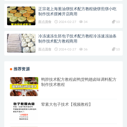
正宗老上海葱油饼技术配方教程烧饼煎饼小吃
制作技术摆摊开店商用
面点面食
2024-02-27
34
10
冷冻速冻生胚包子技术配方教程冷冻速冻油条
制作技术配方教程商用
面点面食
2024-02-27
36
10
推荐资源
鸭脖技术配方教程卤鸭货鸭翅卤味调料配方
制作技术教程
荤素大包子技术【视频教程】