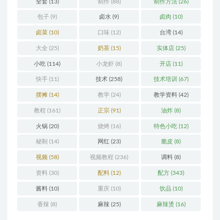
全套
(13)
制作
(88)
制作方法
(26)
包子
(9)
卤水
(9)
卤肉
(10)
卤菜
(10)
口味
(12)
台湾
(14)
大全
(25)
奶茶
(15)
实体店
(25)
小吃
(114)
小龙虾
(8)
开店
(11)
快手
(11)
技术
(258)
技术培训
(67)
摆摊
(14)
教学
(24)
教学资料
(42)
教程
(161)
正宗
(91)
油炸
(8)
火锅
(20)
烧烤
(16)
特色小吃
(12)
秘制
(14)
网红
(23)
脆皮
(8)
视频
(58)
视频教程
(236)
调料
(8)
资料
(30)
配料
(12)
配方
(343)
酱料
(10)
重庆
(10)
饮品
(10)
香辣
(8)
麻辣
(25)
麻辣烫
(16)