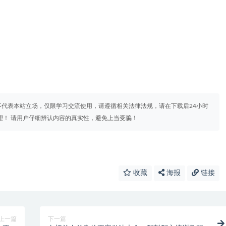
代表本站立场，仅限学习交流使用，请遵循相关法律法规，请在下载后24小时
理！ 请用户仔细辨认内容的真实性，避免上当受骗！
收藏
海报
链接
上一篇
下一篇