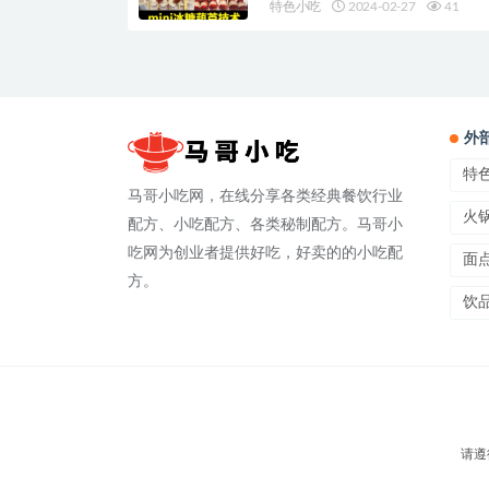
特色小吃
2024-02-27
41
外
特
马哥小吃网，在线分享各类经典餐饮行业
火
配方、小吃配方、各类秘制配方。马哥小
吃网为创业者提供好吃，好卖的的小吃配
面
方。
饮
请遵