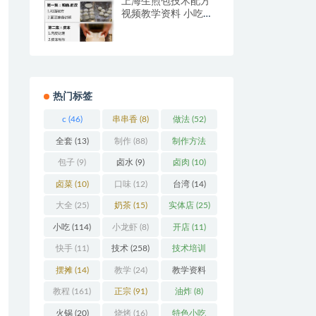
上海生煎包技术配方
视频教学资料 小吃技
术联盟配方资料
热门标签
c
(46)
串串香
(8)
做法
(52)
全套
(13)
制作
(88)
制作方法
(26)
包子
(9)
卤水
(9)
卤肉
(10)
卤菜
(10)
口味
(12)
台湾
(14)
大全
(25)
奶茶
(15)
实体店
(25)
小吃
(114)
小龙虾
(8)
开店
(11)
快手
(11)
技术
(258)
技术培训
(67)
摆摊
(14)
教学
(24)
教学资料
(42)
教程
(161)
正宗
(91)
油炸
(8)
火锅
(20)
烧烤
(16)
特色小吃