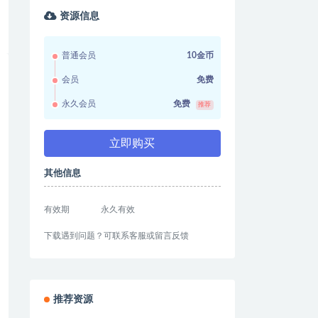
资源信息
普通会员
10金币
会员
免费
永久会员
免费
推荐
立即购买
其他信息
有效期
永久有效
下载遇到问题？可联系客服或留言反馈
推荐资源