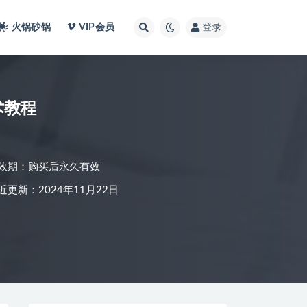
火锅砂锅
VIP会员
登录
术教程
效期：购买后永久有效
近更新：2024年11月22日