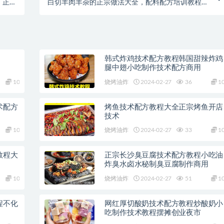
，正宗
白切羊肉羊杂的正宗做法大全，配料配方培训教程
频教程
教学视频
韩式炸鸡技术配方教程韩国甜辣炸鸡
腿中翅小吃制作技术配方商用
10
烧烤油炸
2024-02-27
36
1
术配方
烤鱼技术配方教程大全正宗烤鱼开店
技术
10
烧烤油炸
2024-02-27
33
1
教程大
正宗长沙臭豆腐技术配方教程小吃油
炸臭水卤水秘制臭豆腐制作商用
10
烧烤油炸
2024-02-27
51
1
程不化
网红厚切酸奶技术配方教程炒酸奶小
吃制作技术教程摆摊创业夜市