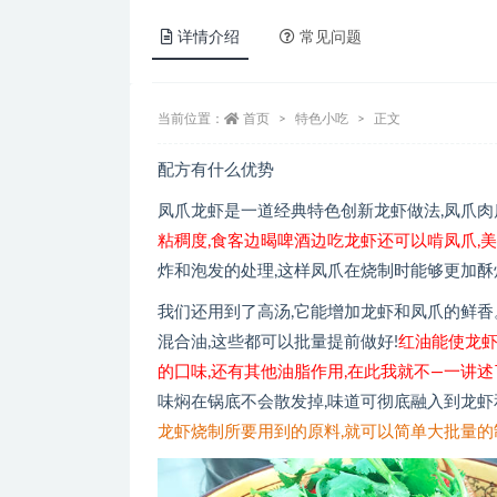
详情介绍
常见问题
当前位置：
首页
特色小吃
正文
配方有什么优势
凤爪龙虾是一道经典特色创新龙虾做法,凤爪肉
粘稠度,食客边暍啤酒边吃龙虾还可以啃凤爪,
炸和泡发的处理,这样凤爪在烧制时能够更加酥
我们还用到了高汤,它能增加龙虾和凤爪的鲜
混合油,这些都可以批量提前做好!
红油能使龙虾
的囗味,还有其他油脂作用,在此我就不—一讲述
味焖在锅底不会散发掉,味道可彻底融入到龙虾
龙虾烧制所要用到的原料,就可以简单大批量的