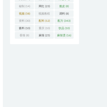
(12)
秘制
(14)
网红
(23)
脆皮
(8)
视频
(58)
视频教程
调料
(8)
(236)
资料
(30)
配料
(12)
配方
(343)
酱料
(10)
重庆
(10)
饮品
(10)
香辣
(8)
麻辣
(25)
麻辣烫
(16)