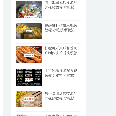
四川泡椒凤爪技术配
方视频教程 小吃技术
联盟配方资料
披萨饼制作技术视频
教程 小吃技术联盟配
方资料
柠檬可乐凤爪酱香凤
爪制作技术【视频教
程】
手工冰粉技术配方视
频教学资料 小吃技术
联盟配方资料
独一味灌汤包技术配
方视频教程 小吃技术
联盟配方资料