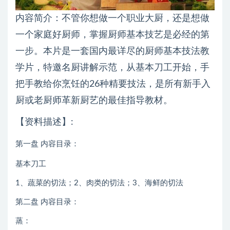
内容简介：不管你想做一个职业大厨，还是想做
一个家庭好厨师，掌握厨师基本技艺是必经的第
一步。本片是一套国内最详尽的厨师基本技法教
学片，特邀名厨讲解示范，从基本刀工开始，手
把手教给你烹饪的26种精要技法，是所有新手入
厨或老厨师革新厨艺的最佳指导教材。
【资料描述】:
第一盘 内容目录：
基本刀工
1、蔬菜的切法；2、肉类的切法；3、海鲜的切法
第二盘 内容目录：
蒸：