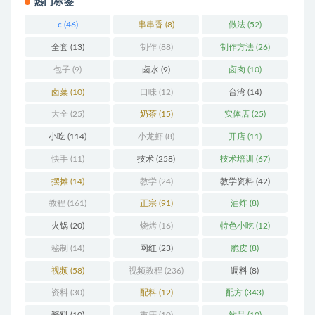
热门标签
c
(46)
串串香
(8)
做法
(52)
全套
(13)
制作
(88)
制作方法
(26)
包子
(9)
卤水
(9)
卤肉
(10)
卤菜
(10)
口味
(12)
台湾
(14)
大全
(25)
奶茶
(15)
实体店
(25)
小吃
(114)
小龙虾
(8)
开店
(11)
快手
(11)
技术
(258)
技术培训
(67)
摆摊
(14)
教学
(24)
教学资料
(42)
教程
(161)
正宗
(91)
油炸
(8)
火锅
(20)
烧烤
(16)
特色小吃
(12)
秘制
(14)
网红
(23)
脆皮
(8)
视频
(58)
视频教程
(236)
调料
(8)
资料
(30)
配料
(12)
配方
(343)