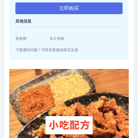
立即购买
其他信息
有效期
永久有效
下载遇到问题？可联系客服或留言反馈