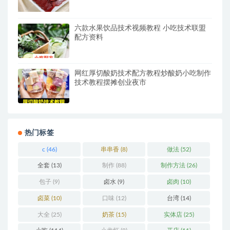
六款水果饮品技术视频教程 小吃技术联盟
配方资料
网红厚切酸奶技术配方教程炒酸奶小吃制作
技术教程摆摊创业夜市
热门标签
c
(46)
串串香
(8)
做法
(52)
全套
(13)
制作
(88)
制作方法
(26)
包子
(9)
卤水
(9)
卤肉
(10)
卤菜
(10)
口味
(12)
台湾
(14)
大全
(25)
奶茶
(15)
实体店
(25)