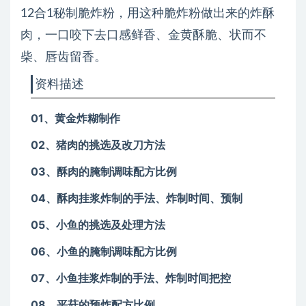
12合1秘制脆炸粉，用这种脆炸粉做出来的炸酥
肉，一口咬下去口感鲜香、金黄酥脆、状而不
柴、唇齿留香。
资料描述
01、
黄金炸糊
制作
02、
猪肉的挑选及改刀方法
03、
酥肉的腌制调味配方比例
04、酥肉
挂浆炸制的手法、炸制时间、预制
05、
小鱼的挑选及处理方法
06、
小鱼的腌制调味配方比例
07、小鱼
挂浆炸制的手法、炸制时间把控
08、
平菇的预炸配方比例