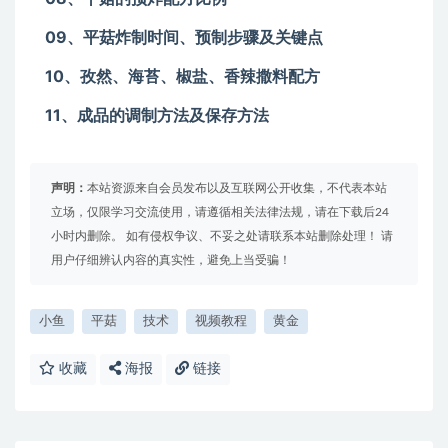
09、平菇
炸制时间、预制步骤及关键点
10、
孜然、海苔、椒盐、香辣撒料配方
11、
成品的调制方法及保存方法
声明：
本站资源来自会员发布以及互联网公开收集，不代表本站
立场，仅限学习交流使用，请遵循相关法律法规，请在下载后24
小时内删除。 如有侵权争议、不妥之处请联系本站删除处理！ 请
用户仔细辨认内容的真实性，避免上当受骗！
小鱼
平菇
技术
视频教程
黄金
收藏
海报
链接