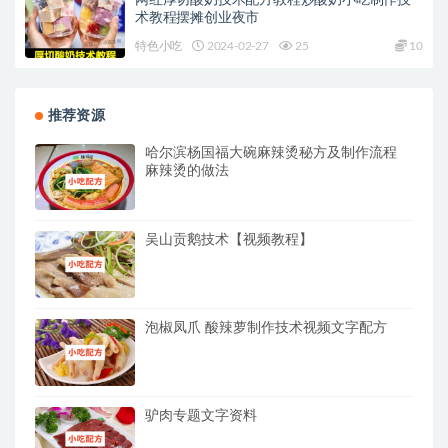
术教程摆摊创业夜市
特色小吃
2024-02-27
25
10
推荐资源
哈尔滨杨国福大碗麻辣烫秘方及制作流程
麻辣烫的做法
吴山贡鹅技术【视频教程】
泡椒凤爪 酸辣萝制作技术视频文字配方
驴肉专题文字资料