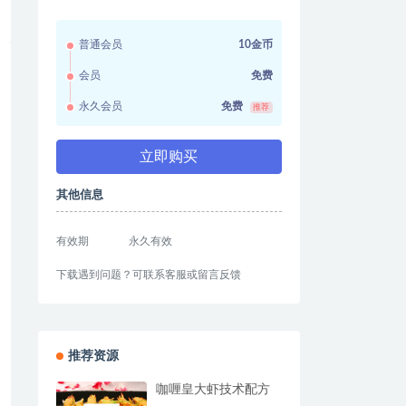
普通会员
10金币
会员
免费
永久会员
免费
推荐
立即购买
其他信息
有效期
永久有效
下载遇到问题？可联系客服或留言反馈
推荐资源
咖喱皇大虾技术配方