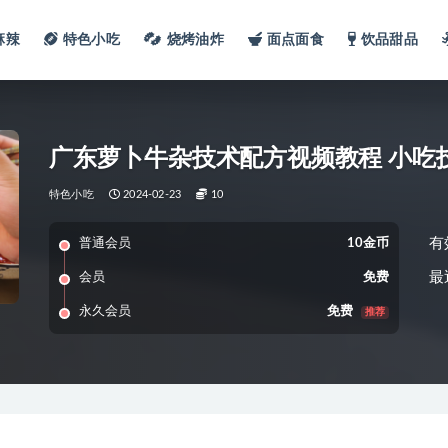
麻辣
特色小吃
烧烤油炸
面点面食
饮品甜品
广东萝卜牛杂技术配方视频教程 小吃
特色小吃
2024-02-23
10
有
普通会员
10金币
最
会员
免费
永久会员
免费
推荐