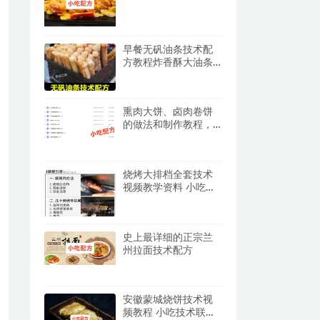
早餐无矾油条技术配
方教程炸香酥大油条
技术全套制作技术教
程商用
熏肉大饼、卤肉卷饼
的做法和制作教程，
正宗技术培训教程配
方教学视频
烧烤大排档全套技术
视频教学资料 小吃技
术联盟配方资料
史上最详细的正宗兰
州拉面技术配方
安徽蒙城烧饼技术视
频教程 小吃技术联盟