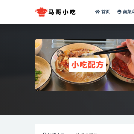
首页
卤菜
全部