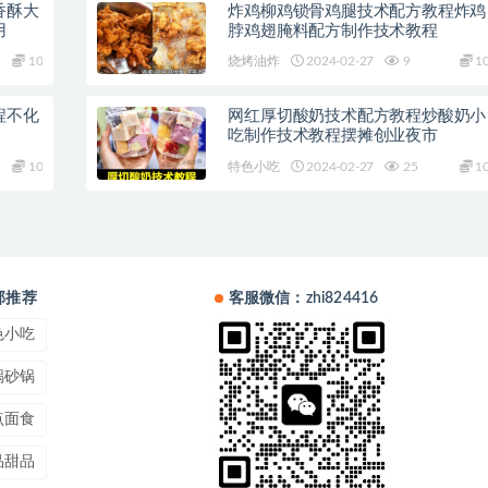
香酥大
炸鸡柳鸡锁骨鸡腿技术配方教程炸鸡
用
脖鸡翅腌料配方制作技术教程
10
烧烤油炸
2024-02-27
9
1
程不化
网红厚切酸奶技术配方教程炒酸奶小
吃制作技术教程摆摊创业夜市
10
特色小吃
2024-02-27
25
1
部推荐
客服微信：zhi824416
色小吃
锅砂锅
点面食
品甜品