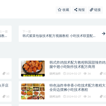
收藏
海报
链接
上一篇
下一篇
频教程
韩式紫菜包饭技术配方视频教程 小吃技术联盟配方
方资料
资料
韩式炸鸡技术配方教程韩国甜辣炸鸡
腿中翅小吃制作技术配方商用
10
烧烤油炸
2024-02-27
36
1
鱼开店
特色油炸串串香小吃技术配方教程大
全街边摆摊小吃技术教程
10
烧烤油炸
2024-02-27
26
1