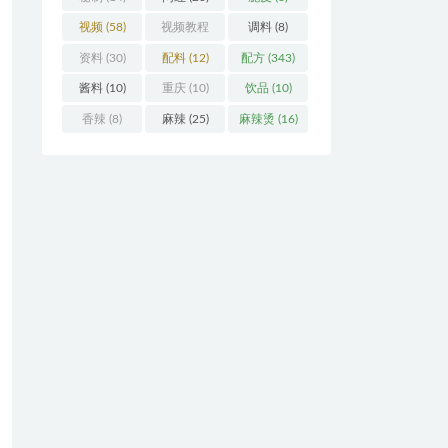
视频
(58)
视频教程
调料
(8)
(236)
资料
(30)
配料
(12)
配方
(343)
酱料
(10)
重庆
(10)
饮品
(10)
香辣
(8)
麻辣
(25)
麻辣烫
(16)