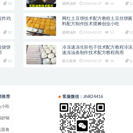
10
烧烤油炸
2024-02-27
21
1
程炸鸡
网红土豆饼技术配方教程土豆丝饼酱
料配方制作技术摆摊创业小吃
10
烧烤油炸
2024-02-27
13
1
程烧饼
冷冻速冻生胚包子技术配方教程冷冻
用
速冻油条制作技术配方教程商用
10
面点面食
2024-02-27
36
1
部推荐
客服微信：zhi824416
色小吃
锅砂锅
点面食