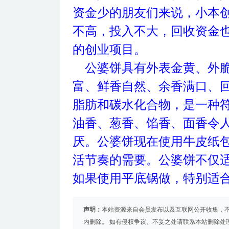
资金少的朋友们来说，小本
不高，投入不大，回收资金
的创业项目。
公婆饼具有外表金黄、外脆
富、鲜香自然、余香满口、
脂肪和碳水化合物，是一种
油香、葱香、馅香、面香令
厌。公婆饼现在使用牛皮纸
活节奏的需要。公婆饼不仅
如果使用平底锅做，特别适
声明：
本站资源来自会员发布以及互联网公开收集，不
内删除。 如有侵权争议、不妥之处请联系本站删除处