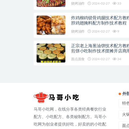
烧烤油炸
2024-02-27
33
炸鸡柳鸡锁骨鸡腿技术配方教
脖鸡翅腌料配方制作技术教程
烧烤油炸
2024-02-27
9
正宗老上海葱油饼技术配方教
煎饼小吃制作技术摆摊开店商
面点面食
2024-02-27
34
外
特
马哥小吃网，在线分享各类经典餐饮行业
火
配方、小吃配方、各类秘制配方。马哥小
吃网为创业者提供好吃，好卖的的小吃配
面