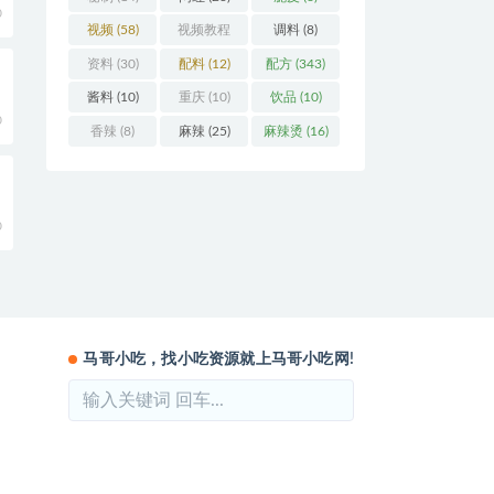
0
视频
(58)
视频教程
调料
(8)
(236)
资料
(30)
配料
(12)
配方
(343)
酱料
(10)
重庆
(10)
饮品
(10)
0
香辣
(8)
麻辣
(25)
麻辣烫
(16)
0
马哥小吃，找小吃资源就上马哥小吃网!