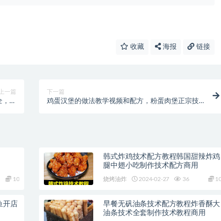
收藏
海报
链接
上一篇
下一篇
全，正
鸡蛋汉堡的做法教学视频和配方，粉蛋肉堡正宗技
程视频
术培训教程配方教学视频
韩式炸鸡技术配方教程韩国甜辣炸鸡
腿中翅小吃制作技术配方商用
10
烧烤油炸
2024-02-27
36
1
鱼开店
早餐无矾油条技术配方教程炸香酥大
油条技术全套制作技术教程商用