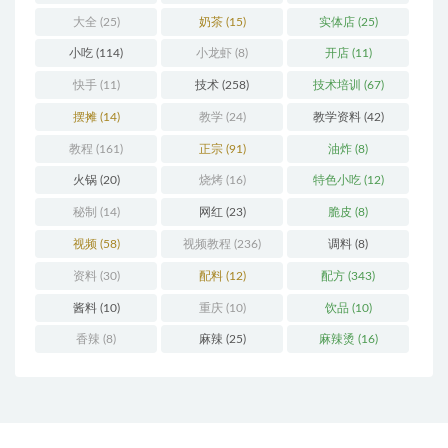
大全
(25)
奶茶
(15)
实体店
(25)
小吃
(114)
小龙虾
(8)
开店
(11)
快手
(11)
技术
(258)
技术培训
(67)
摆摊
(14)
教学
(24)
教学资料
(42)
教程
(161)
正宗
(91)
油炸
(8)
火锅
(20)
烧烤
(16)
特色小吃
(12)
秘制
(14)
网红
(23)
脆皮
(8)
视频
(58)
视频教程
(236)
调料
(8)
资料
(30)
配料
(12)
配方
(343)
酱料
(10)
重庆
(10)
饮品
(10)
香辣
(8)
麻辣
(25)
麻辣烫
(16)