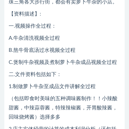
珠三角各大步行街，都会有卖萝卜牛杂的小店。
【资料描述】:
一.视频操作全过程：
A.牛杂清洗视频全过程
B.熬牛骨底汤过水视频全过程
C.煲制牛杂视频及煮制萝卜牛杂成品视频全过程
二.文件资料包括如下：
1.制做萝卜牛杂至成品文件讲解全过程
（包括即食时美味的五种调味酱制作！！小辣酸
甜酱，中辣蒜蓉酱，特辣辣椒酱，开胃酸辣酱，
回味烧烤酱）选择多多