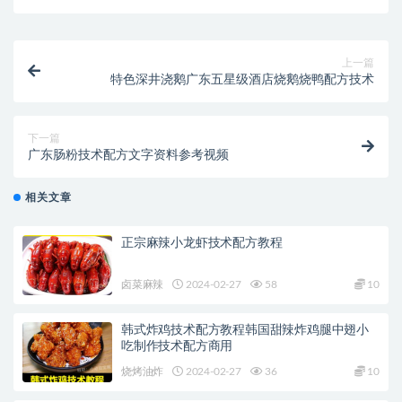
上一篇
特色深井浇鹅广东五星级酒店烧鹅烧鸭配方技术
下一篇
广东肠粉技术配方文字资料参考视频
相关文章
正宗麻辣小龙虾技术配方教程
卤菜麻辣
2024-02-27
58
10
韩式炸鸡技术配方教程韩国甜辣炸鸡腿中翅小
吃制作技术配方商用
烧烤油炸
2024-02-27
36
10