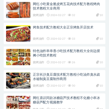
网红小吃黄金脆皮烤五花肉技术配方教程烤肉
技术教程大全商用
烧烤油炸
2024-02-27
32
10
烤鱼技术配方教程大全正宗烤鱼开店技术
烧烤油炸
2024-02-27
33
10
特色油炸串串香小吃技术配方教程大全街边摆
摊小吃技术教程
烧烤油炸
2024-02-27
26
10
正宗长沙臭豆腐技术配方教程小吃油炸臭水卤
水秘制臭豆腐制作商用
烧烤油炸
2024-02-27
50
10
网红喜识同款冰糖葫芦技术教程不化糖小串冰
糖葫芦配方视频教学