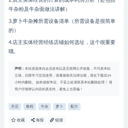
2.店主实体经营的计算的成本利润分析（还包括
牛杂粉及牛杂面做法讲解）
3.萝卜牛杂摊所需设备清单（所需设备是很简单
的）
4.店主实体经营经练店铺如何选址，这个很重要
哦。
声明：
本站资源来自会员发布以及互联网公开收集，不代表本站
立场，仅限学习交流使用，请遵循相关法律法规，请在下载后24
小时内删除。 如有侵权争议、不妥之处请联系本站删除处理！ 请
用户仔细辨认内容的真实性，避免上当受骗！
开店
教程
牛杂
萝卜
配方
收藏
海报
链接