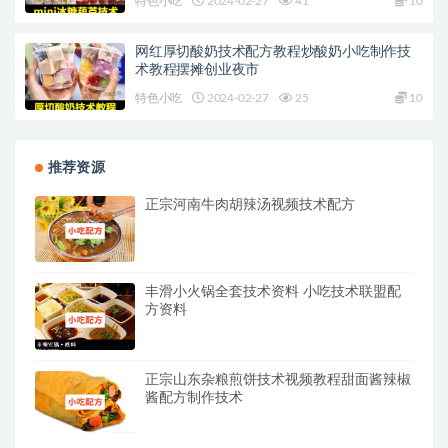
特色小吃
2024-02-27
41
10
网红厚切酸奶技术配方教程炒酸奶小吃制作技
术教程摆摊创业夜市
特色小吃
2024-02-27
25
10
推荐资源
正宗河南牛肉胡辣汤视频技术配方
丰滑小火锅全套技术资料 小吃技术联盟配
方资料
正宗山东杂粮煎饼技术视频教程甜面酱辣椒
酱配方制作技术