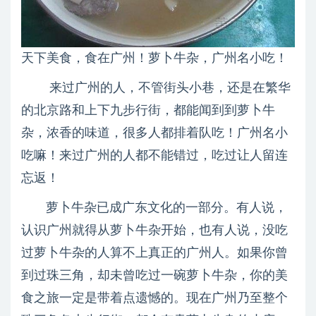
天下美食，食在广州！萝卜牛杂，广州名小吃！
来过广州的人，不管街头小巷，还是在繁华
的北京路和上下九步行街，都能闻到到萝卜牛
杂，浓香的味道，很多人都排着队吃！广州名小
吃嘛！来过广州的人都不能错过，吃过让人留连
忘返！
萝卜牛杂已成广东文化的一部分。有人说，
认识广州就得从萝卜牛杂开始，也有人说，没吃
过萝卜牛杂的人算不上真正的广州人。如果你曾
到过珠三角，却未曾吃过一碗萝卜牛杂，你的美
食之旅一定是带着点遗憾的。现在广州乃至整个