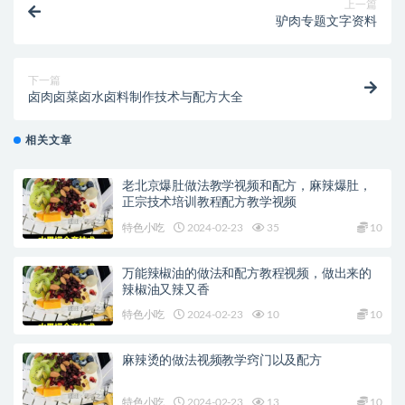
上一篇
驴肉专题文字资料
下一篇
卤肉卤菜卤水卤料制作技术与配方大全
相关文章
老北京爆肚做法教学视频和配方，麻辣爆肚，
正宗技术培训教程配方教学视频
特色小吃
2024-02-23
35
10
万能辣椒油的做法和配方教程视频，做出来的
辣椒油又辣又香
特色小吃
2024-02-23
10
10
麻辣烫的做法视频教学窍门以及配方
特色小吃
2024-02-23
13
10