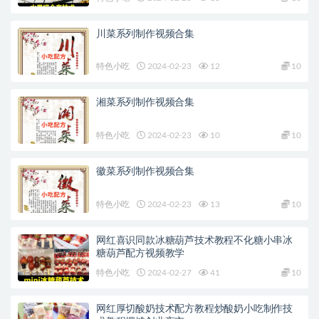
川菜系列制作视频合集
特色小吃
2024-02-23
12
10
湘菜系列制作视频合集
特色小吃
2024-02-23
10
10
徽菜系列制作视频合集
特色小吃
2024-02-23
13
10
网红喜识同款冰糖葫芦技术教程不化糖小串冰
糖葫芦配方视频教学
特色小吃
2024-02-27
41
10
网红厚切酸奶技术配方教程炒酸奶小吃制作技