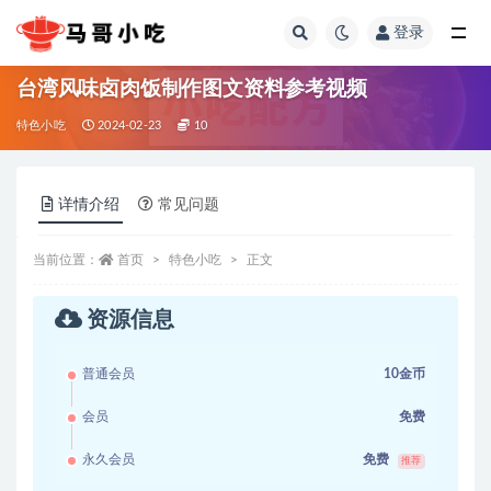
登录
全部
台湾风味卤肉饭制作图文资料参考视频
特色小吃
2024-02-23
10
详情介绍
常见问题
当前位置：
首页
特色小吃
正文
资源信息
普通会员
10金币
会员
免费
永久会员
免费
推荐