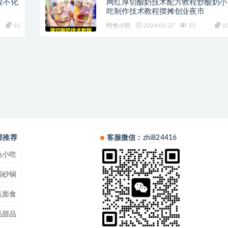
程不化
网红厚切酸奶技术配方教程炒酸奶小
吃制作技术教程摆摊创业夜市
10
特色小吃
2024-02-27
25
1
部推荐
客服微信：zhi824416
色小吃
锅砂锅
点面食
品甜品