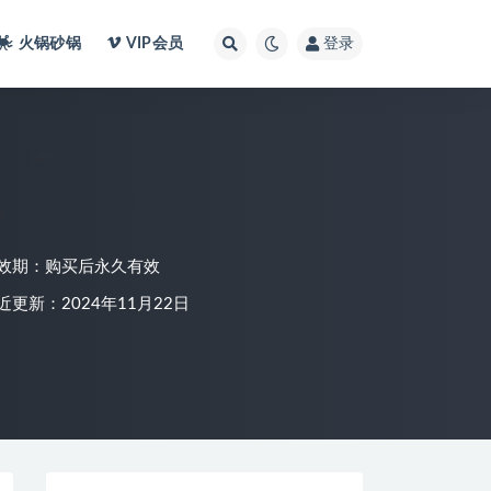
火锅砂锅
VIP会员
登录
效期：购买后永久有效
近更新：2024年11月22日