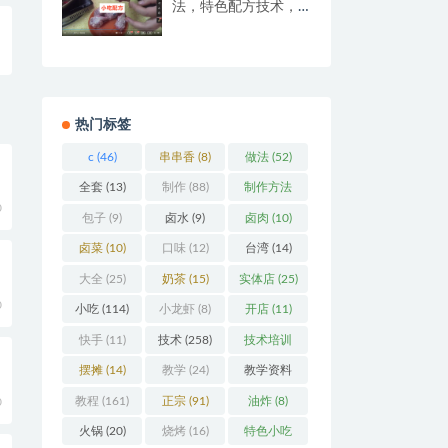
法，特色配方技术，
视频教程资料
热门标签
c
(46)
串串香
(8)
做法
(52)
全套
(13)
制作
(88)
制作方法
0
(26)
包子
(9)
卤水
(9)
卤肉
(10)
卤菜
(10)
口味
(12)
台湾
(14)
大全
(25)
奶茶
(15)
实体店
(25)
0
小吃
(114)
小龙虾
(8)
开店
(11)
快手
(11)
技术
(258)
技术培训
(67)
摆摊
(14)
教学
(24)
教学资料
(42)
教程
(161)
正宗
(91)
油炸
(8)
0
火锅
(20)
烧烤
(16)
特色小吃