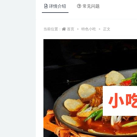
详情介绍
常见问题
当前位置：
首页
特色小吃
正文