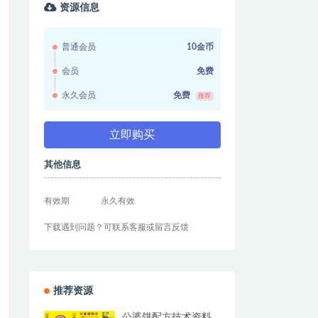
资源信息
普通会员
10金币
会员
免费
永久会员
免费
推荐
立即购买
其他信息
有效期
永久有效
下载遇到问题？可联系客服或留言反馈
推荐资源
公婆饼配方技术资料