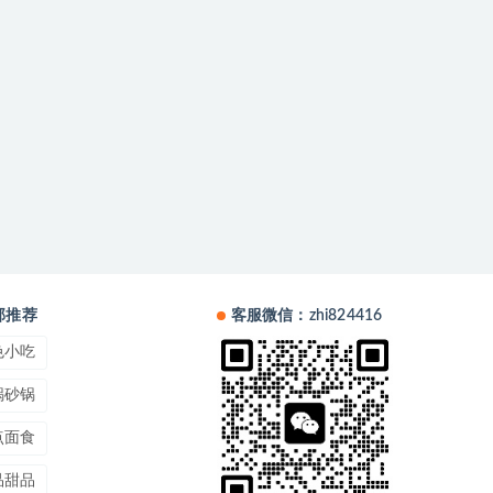
部推荐
客服微信：zhi824416
色小吃
锅砂锅
点面食
品甜品