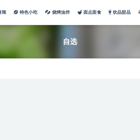
麻辣
特色小吃
烧烤油炸
面点面食
饮品甜品
自选