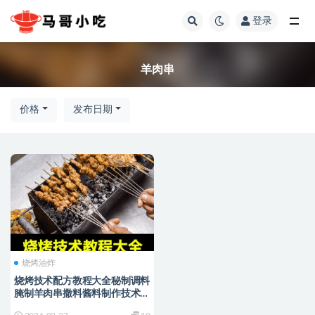
登录
全部
羊肉串
价格
发布日期
烧烤油炸
烧烤技术配方教程大全秘制调料
腌制羊肉串撒料酱料制作技术商
用