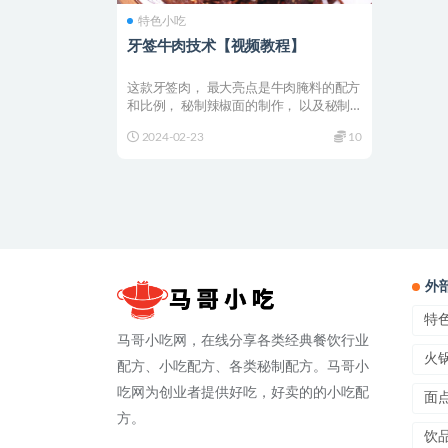
特色小吃
牙签牛肉技术【视频教程】
这款牙签肉， 最大亮点是牛肉腌料的配方
和比例， 秘制辣椒面的制作， 以及秘制
葱油的熬制方法，...
2024-02-23
10
外
特
马哥小吃网，在线分享各类经典餐饮行业
火
配方、小吃配方、各类秘制配方。马哥小
吃网为创业者提供好吃，好卖的的小吃配
面
方。
饮