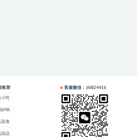
部推荐
客服微信：zhi824416
色小吃
锅砂锅
点面食
品甜品