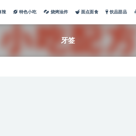
麻辣
特色小吃
烧烤油炸
面点面食
饮品甜品
牙签