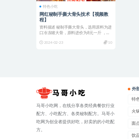
特色小吃
网红秘制手撕大骨头技术【视频教
程】
资料描述 秘制手撕大骨头，选用原料为进
口冷冻猪大骨，原料进价为8元一斤 ，一
斤能出七八两左右...
2024-02-23
10
外
特
马哥小吃网，在线分享各类经典餐饮行业
火
配方、小吃配方、各类秘制配方。马哥小
吃网为创业者提供好吃，好卖的的小吃配
面
方。
饮