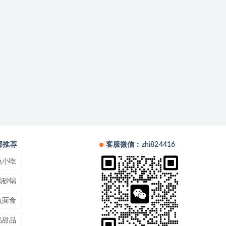
部推荐
客服微信：zhi824416
色小吃
锅砂锅
点面食
品甜品